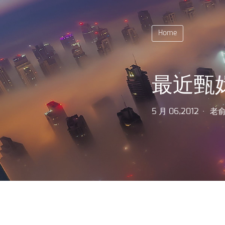
Home
最近甄
5 月 06,2012
老