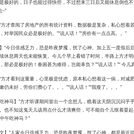
是极好的，日子也能过得快些，不过想来三日后又能休息倒也不负恩
~”
“方才查阅了房地产的所有统计资料，数据极是复杂，私心想着
对举国民众必是极好的。”“说人话！”“房价有一点点高。。”
】“今日倍感乏力，恐是昨夜梦魇，扰了心神。加上五一度假后后
续休息两天也未能恢复。今儿个早上看错了时间，半路上方才明
，那必是极好的！春困甚为难得，岂能辜负？”“说人话！”“ 今儿
“方才看到这重量，心里极是忧虑，原本私心想着这一病，对减
仍未好，劳你们费心了。。。”“说人话！”“我瘦了。。。”
吃神马】”方才听课期间冒出一个念想儿，瞧着这天阴沉沉闷乎
。也不知这鬼天儿该用点什么才清爽些，可不能自个儿怄着耍起
今天中午吃神马？”
文】“人家今日倍感乏力，恐是昨夜梦魇，扰了心神，都是最近