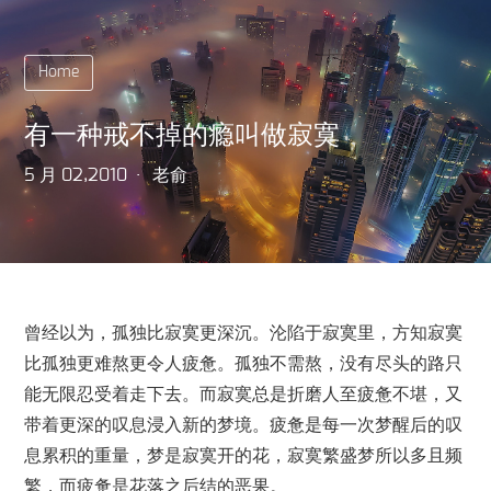
Home
有一种戒不掉的瘾叫做寂寞
5 月 02,2010
老俞
曾经以为，孤独比寂寞更深沉。沦陷于寂寞里，方知寂寞
比孤独更难熬更令人疲惫。孤独不需熬，没有尽头的路只
能无限忍受着走下去。而寂寞总是折磨人至疲惫不堪，又
带着更深的叹息浸入新的梦境。疲惫是每一次梦醒后的叹
息累积的重量，梦是寂寞开的花，寂寞繁盛梦所以多且频
繁，而疲惫是花落之后结的恶果。