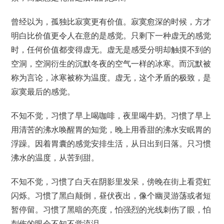
曾经以为，孤独比寂寞更有价值。寂寞愈深的时候，方才
明白比价值更令人在意的是感觉。只剩下一种虚无的感觉
时，任何价值都变得虚无。虚无是感受分明却触摸不到的
空洞，空洞衍生的沉默冬夜的空气一样的冰寒。而沉默被
称为言论，冰寒被称为温度。虚无，这个矛盾的极致，是
寂寞最后的感觉。
不知不觉，习惯了早上喝咖啡，夜里喝牛奶。习惯了早上
用清苦的沸水唤醒胃的知觉，晚上用香甜的沸水安眠胃的
浮躁。因着胃囊的感觉安排生活，从日出到日落。只习惯
沸水的温度，从苦到甜。
不知不觉，习惯了白天在阴影里发呆，傍晚在街上看霓虹
闪烁。习惯了黑白颠倒，昼伏夜出，像个幽灵游荡或者短
暂停留。习惯了黑暗的亮度，怕强烈的光线刺伤了眼，怕
刺伤的眼会不知不觉流泪。