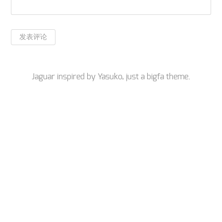
Jaguar inspired by
Yasuko
, just a
bigfa
theme.