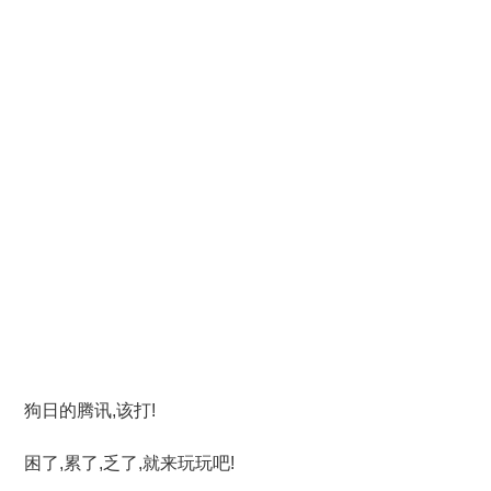
狗日的腾讯,该打!
困了,累了,乏了,就来玩玩吧!