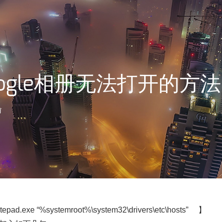
ogle相册无法打开的方法
俞
exe “%systemroot%\system32\drivers\etc\hosts” 】