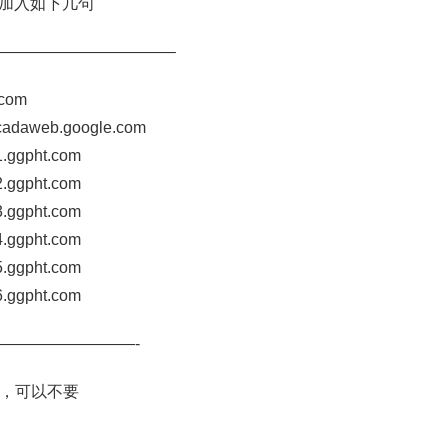
加入如下几句
———————————–
.com
cadaweb.google.com
.ggpht.com
.ggpht.com
.ggpht.com
.ggpht.com
.ggpht.com
.ggpht.com
—————————-
注释，可以不要