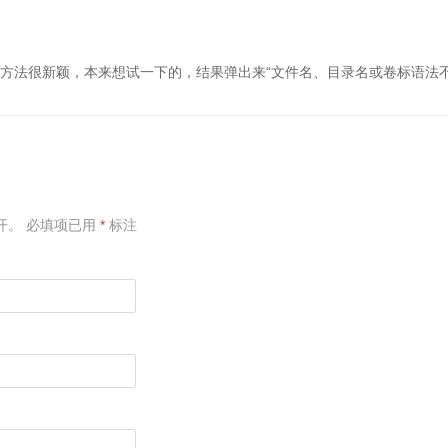
件的方法很新颖，本来想试一下的，结果弹出来“文件名、目录名或卷标语法不
开。
必填项已用
*
标注