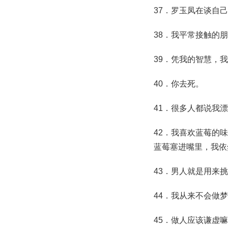
37．罗玉凤在谈自
38．我平常接触的
39．凭我的智慧，
40．你去死。
41．很多人都说我
42．我喜欢蓝莓的
蓝莓塞进嘴里，我依
43．男人就是用来
44．我从来不会做
45．做人应该谦虚