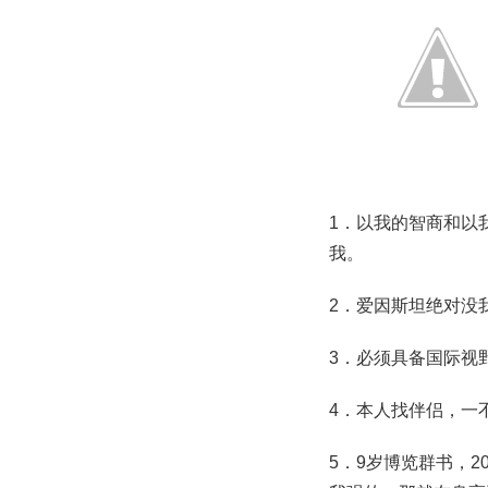
1．以我的智商和以
我。
2．爱因斯坦绝对没
3．必须具备国际视
4．本人找伴侣，一
5．9岁博览群书，2