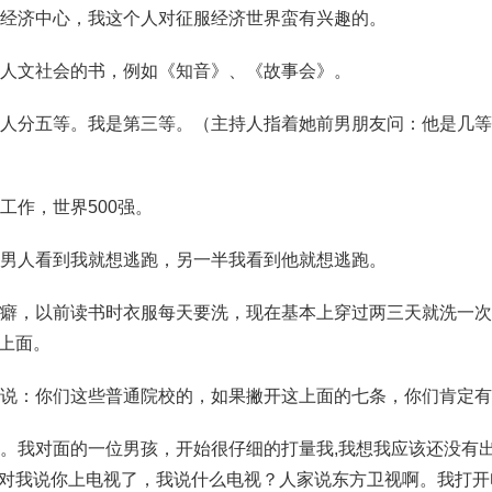
个经济中心，我这个人对征服经济世界蛮有兴趣的。
是人文社会的书，例如《知音》、《故事会》。
将人分五等。我是第三等。（主持人指着她前男朋友问：他是几
工作，世界500强。
的男人看到我就想逃跑，另一半我看到他就想逃跑。
洁癖，以前读书时衣服每天要洗，现在基本上穿过两三天就洗一
上面。
人说：你们这些普通院校的，如果撇开这上面的七条，你们肯定
啊。我对面的一位男孩，开始很仔细的打量我,我想我应该还没有
对我说你上电视了，我说什么电视？人家说东方卫视啊。我打开