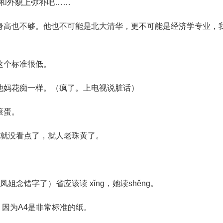
和外貌上弥补吧……
身高也不够。他也不可能是北大清华，更不可能是经济学专业，
这个标准很低。
他妈花痴一样。（疯了。上电视说脏话）
滚蛋。
岁就没看点了，就人老珠黄了。
姐念错字了）省应该读 xǐng，她读shěng。
，因为A4是非常标准的纸。