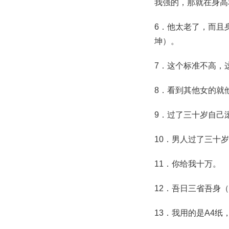
我强的，那就在身高
6．他太老了，而且
坤）。
7．这个标准不高，
8．看到其他女的就
9．过了三十岁自己
10．男人过了三十
11．你给我十万。
12．吾日三省吾身（凤
13．我用的是A4纸