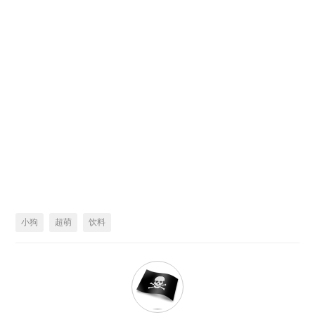
小狗
超萌
饮料