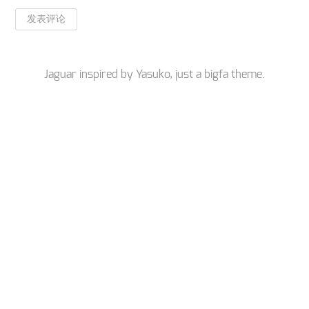
Jaguar inspired by
Yasuko
, just a
bigfa
theme.