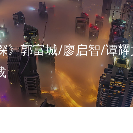
探》郭富城/廖启智/谭耀文
载