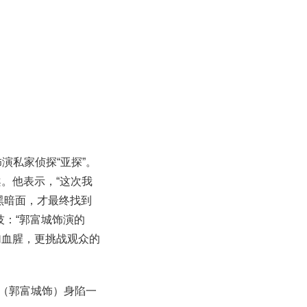
演私家侦探“亚探”。
。他表示，“这次我
黑暗面，才最终找到
技：“郭富城饰演的
加血腥，更挑战观众的
”（郭富城饰）身陷一