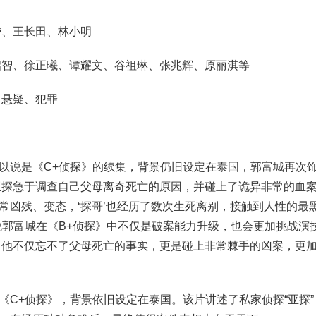
岱、王长田、林小明
启智、徐正曦、谭耀文、谷祖琳、张兆辉、原丽淇等
、悬疑、犯罪
以说是《C+侦探》的续集，背景仍旧设定在泰国，郭富城再次饰
亚探急于调查自己父母离奇死亡的原因，并碰上了诡异非常的血案
常凶残、变态，‘探哥’也经历了数次生死离别，接触到人性的最
说郭富城在《B+侦探》中不仅是破案能力升级，也会更加挑战演
，他不仅忘不了父母死亡的事实，更是碰上非常棘手的凶案，更
《C+侦探》，背景依旧设定在泰国。该片讲述了私家侦探“亚探