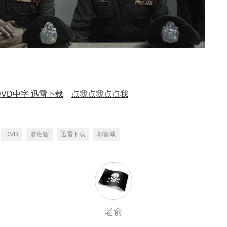
DVD中字 迅雷下载
点我点我点点我
DVD
廖启智
迅雷下载
郭富城
老俞