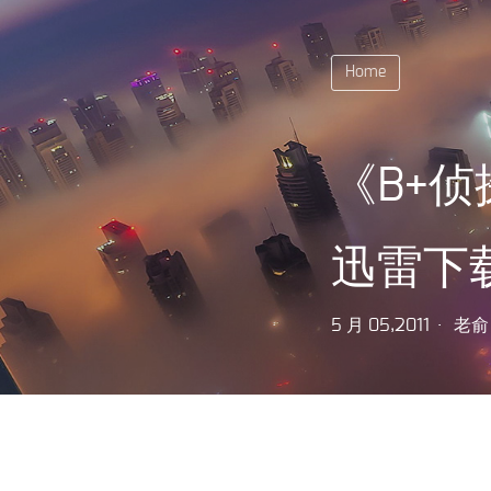
Home
《B+侦
迅雷下
5 月 05,2011
老俞