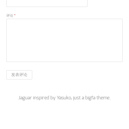
评论
*
Jaguar inspired by
Yasuko
, just a
bigfa
theme.