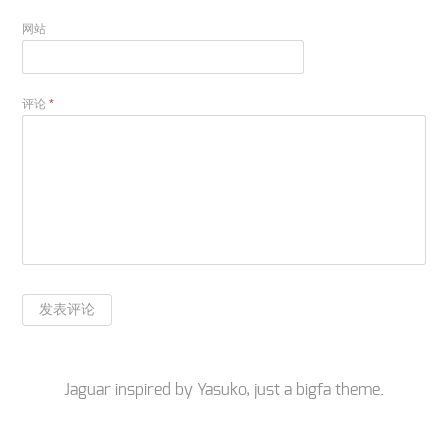
网站
评论
*
Jaguar inspired by
Yasuko
, just a
bigfa
theme.