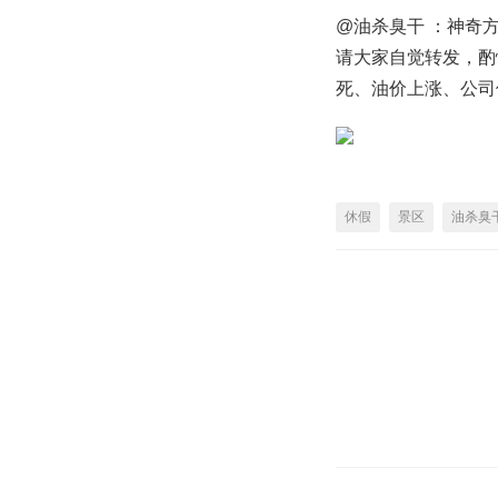
@油杀臭干 ：神奇
请大家自觉转发，酌
死、油价上涨、公司
休假
景区
油杀臭