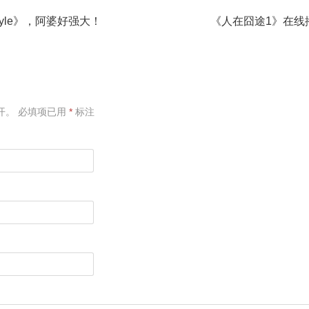
yle》，阿婆好强大！
《人在囧途1》在线
开。
必填项已用
*
标注