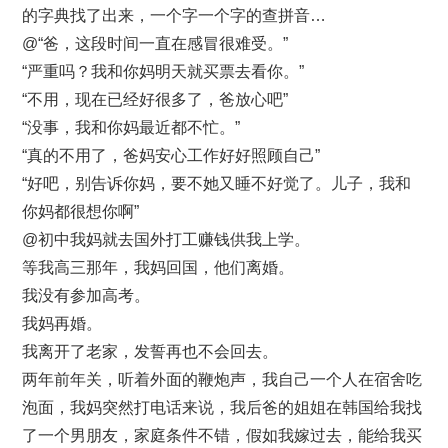
的字典找了出来，一个字一个字的查拼音…
@“爸，这段时间一直在感冒很难受。”
“严重吗？我和你妈明天就买票去看你。”
“不用，现在已经好很多了，爸放心吧”
“没事，我和你妈最近都不忙。”
“真的不用了，爸妈安心工作好好照顾自己”
“好吧，别告诉你妈，要不她又睡不好觉了。儿子，我和
你妈都很想你啊”
@初中我妈就去国外打工赚钱供我上学。
等我高三那年，我妈回国，他们离婚。
我没有参加高考。
我妈再婚。
我离开了老家，发誓再也不会回去。
两年前年关，听着外面的鞭炮声，我自己一个人在宿舍吃
泡面，我妈突然打电话来说，我后爸的姐姐在韩国给我找
了一个男朋友，家庭条件不错，假如我嫁过去，能给我买