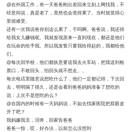
@在外国工作，有一天爸爸刚出差回来立刻上网找我，不
经意间说，真是老了，竟然也会觉得累了。当时就觉得心
里很难受。
还有一次我说爸你别这么累了，干吗啊。爸爸说，我还得
给我女儿赚钱呢。我就发现原来一直到现在，都还是他们
在玩命的给予我。所以我发誓只要我给得起的，我都给他
们。
@每次回学校，他们都执意要送我去火车站，把我送到检
票口，不敢回头，怕回头就不想走。。
每次电话里随意说想吃什么了，他们一定都记得，下次回
去，明明隔了很久，还是会看到爸爸妈妈准备了想吃的
说：上次不是想吃的么？
@在国内的时候有一天妈妈说，不如去找家医院把双眼皮
开了吧？
我妈嫌我丑，泪奔，回家告爸爸
爸爸一惊，哎，好办法，以前怎么没想到