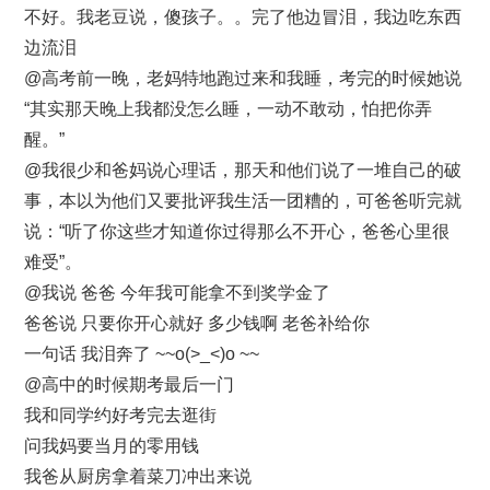
不好。我老豆说，傻孩子。。完了他边冒泪，我边吃东西
边流泪
@高考前一晚，老妈特地跑过来和我睡，考完的时候她说
“其实那天晚上我都没怎么睡，一动不敢动，怕把你弄
醒。”
@我很少和爸妈说心理话，那天和他们说了一堆自己的破
事，本以为他们又要批评我生活一团糟的，可爸爸听完就
说：“听了你这些才知道你过得那么不开心，爸爸心里很
难受”。
@我说 爸爸 今年我可能拿不到奖学金了
爸爸说 只要你开心就好 多少钱啊 老爸补给你
一句话 我泪奔了 ~~o(>_<)o ~~
@高中的时候期考最后一门
我和同学约好考完去逛街
问我妈要当月的零用钱
我爸从厨房拿着菜刀冲出来说