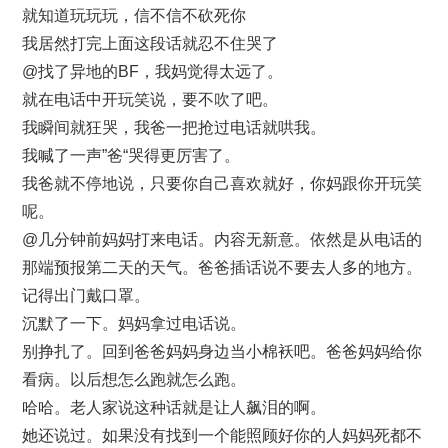
就知道玩玩玩，信不信不砍死你
我居然打完上面这段话就忍不住哭了
@找了异地的BF，我妈觉得太远了。
就在电话中开玩笑说，要不吹了吧。
我瞬间就狂哭，我爸一把抢过电话就哄我。
我喊了一声”爸“哭得更厉害了。
我爸就不停地说，只要你自己喜欢就好，你妈跟你开玩笑
呢。
@几分钟前妈妈打来电话。内容无新意。依然是从电话的
那端预报第二天的天气。爸爸插话说不要去人多的地方。
记得出门戴口罩。
沉默了一下。妈妈拿过电话说。
别挣扎了。回到爸爸妈妈身边当小棉袄吧。爸爸妈妈给你
看病。以后想怎么跑就怎么跑。
哈哈。老人家说这种话就是让人飙泪的啊。
她还说过。如果没有找到一个能照顾好你的人妈妈死都不