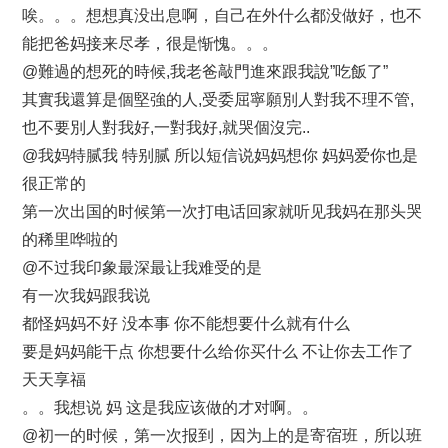
唉。。。想想真没出息啊，自己在外什么都没做好，也不
能把爸妈接来尽孝，很是惭愧。。。
@難過的想死的時候,我老爸敲門進來跟我說”吃飯了”
其實我還算是個堅強的人,受委屈寧願別人對我不理不管,
也不要別人對我好,一對我好,就哭個沒完..
@我妈特腻我 特别腻 所以短信说妈妈想你 妈妈爱你也是
很正常的
第一次出国的时候第一次打电话回家就听见我妈在那头哭
的稀里哗啦的
@不过我印象最深最让我难受的是
有一次我妈跟我说
都怪妈妈不好 没本事 你不能想要什么就有什么
要是妈妈能干点 你想要什么给你买什么 不让你去工作了
天天享福
。。我想说 妈 这是我应该做的才对啊。。
@初一的时候，第一次报到，因为上的是寄宿班，所以班