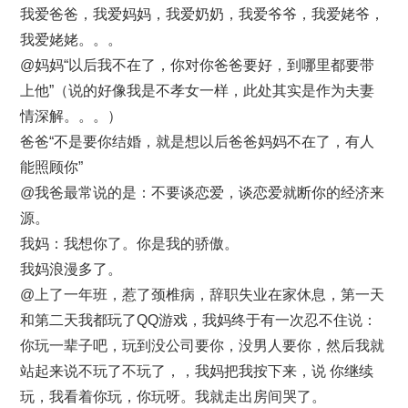
我爱爸爸，我爱妈妈，我爱奶奶，我爱爷爷，我爱姥爷，
我爱姥姥。。。
@妈妈“以后我不在了，你对你爸爸要好，到哪里都要带
上他”（说的好像我是不孝女一样，此处其实是作为夫妻
情深解。。。）
爸爸“不是要你结婚，就是想以后爸爸妈妈不在了，有人
能照顾你”
@我爸最常说的是：不要谈恋爱，谈恋爱就断你的经济来
源。
我妈：我想你了。你是我的骄傲。
我妈浪漫多了。
@上了一年班，惹了颈椎病，辞职失业在家休息，第一天
和第二天我都玩了QQ游戏，我妈终于有一次忍不住说：
你玩一辈子吧，玩到没公司要你，没男人要你，然后我就
站起来说不玩了不玩了，，我妈把我按下来，说 你继续
玩，我看着你玩，你玩呀。我就走出房间哭了。