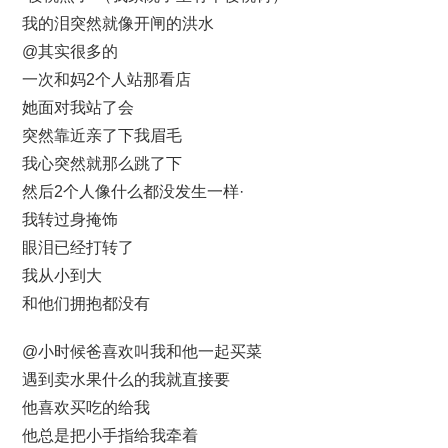
我的泪突然就像开闸的洪水
@其实很多的
一次和妈2个人站那看店
她面对我站了会
突然靠近亲了下我眉毛
我心突然就那么跳了下
然后2个人像什么都没发生一样·
我转过身掩饰
眼泪已经打转了
我从小到大
和他们拥抱都没有
@小时候爸喜欢叫我和他一起买菜
遇到卖水果什么的我就直接要
他喜欢买吃的给我
他总是把小手指给我牵着