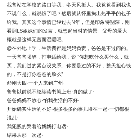
我爸站在学校的路口等我，冬天风挺大。我爸爸看到我也
不说什么，就说饿了吧？然后就从怀里掏出热乎乎的包子
给我。其实这个事情已经过去N年，但是印象特别深，刚
看到LS姐妹们的发言，就想起当时的情景。父母的爱大
概就是这样无言而温暖吧。
@在外地上学，生活费都是妈妈负责，爸爸是不过问的。
一天爸爸喝醉，打电话给我，说 “你想吃什么买什么，就
买，我们过的紧点没关系。你要是过的不好，整天担心钱
的，不是打你爸爸的脸么”
@刚大四·一个人来到广州·
爸爸以前说不继续读书就上班·真的做了·
爸爸妈妈不放心·怕我生活的不好·
开始确实生活的不好·很多很多的事儿堆在一起·一切都很
混乱·
我犯贱的哭着给妈妈打电话·
结果从那一次起·