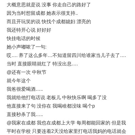
大概意思就是说 没事 你走自己的路好了
因为当时想留成都 她表示很支持..
而且开玩笑的说 快找个成都媳妇 漂亮的
我还特开心说 好好好
快挂电话的时候
她小声嘟哝了一句:
哎…. 养了这么多年…不知道留四川给谁家当儿子去了….
当时 直接眼睛就红了 特没出息….
@还有一次 中秋节
就今年这个
我爸很爱喝酒…..
我就给他打电话说 老板儿 中秋快乐啊 喝多了没
他直接来了句 没你在 我喝啥都没味 喝个p
直接秒杀了我…..
@我家在成都 我也在成都上大学 每周都能回家的 但是我
平时在学校 只要连着2天没给家里打电话我妈的电话就会