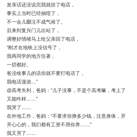
发亲话还没说完我就挂了电话，
事实上当时已经抽噎了，
不一会儿啜泣不成气候了。
后来到复兴门儿出站了，
调整好情绪马上给父亲回了电话，
“刚才在地铁上没信号了，
我再同学的地方住著，
一切都好。
爸没啥事儿的话你就不要打电话了，
我电话漫游…”
@高考失利，爸妈：“儿子没事，不是个高考嘛，考上了
又能咋样……”
我哭了……
在外地工作，爸妈：“不要求你挣多少钱，注意身体，开
开心心的，我们都有工资不用你养……”
我又哭了……