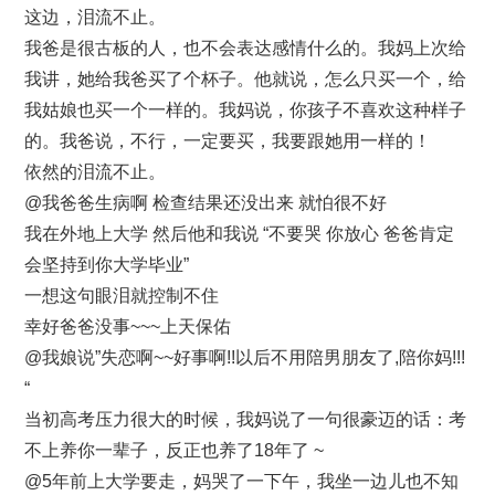
这边，泪流不止。
我爸是很古板的人，也不会表达感情什么的。我妈上次给
我讲，她给我爸买了个杯子。他就说，怎么只买一个，给
我姑娘也买一个一样的。我妈说，你孩子不喜欢这种样子
的。我爸说，不行，一定要买，我要跟她用一样的！
依然的泪流不止。
@我爸爸生病啊 检查结果还没出来 就怕很不好
我在外地上大学 然后他和我说 “不要哭 你放心 爸爸肯定
会坚持到你大学毕业”
一想这句眼泪就控制不住
幸好爸爸没事~~~上天保佑
@我娘说”失恋啊~~好事啊!!以后不用陪男朋友了,陪你妈!!!
“
当初高考压力很大的时候，我妈说了一句很豪迈的话：考
不上养你一辈子，反正也养了18年了 ~
@5年前上大学要走，妈哭了一下午，我坐一边儿也不知