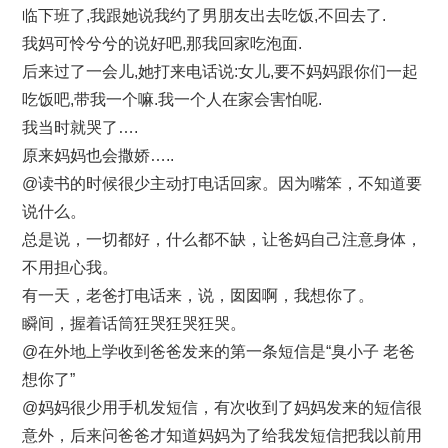
临下班了,我跟她说我约了男朋友出去吃饭,不回去了.
我妈可怜兮兮的说好吧,那我回家吃泡面.
后来过了一会儿,她打来电话说:女儿,要不妈妈跟你们一起
吃饭吧,带我一个嘛.我一个人在家会害怕呢.
我当时就哭了….
原来妈妈也会撒娇…..
@读书的时候很少主动打电话回家。因为嘴笨，不知道要
说什么。
总是说，一切都好，什么都不缺，让爸妈自己注意身体，
不用担心我。
有一天，老爸打电话来，说，囡囡啊，我想你了。
瞬间，握着话筒狂哭狂哭狂哭。
@在外地上学收到爸爸发来的第一条短信是“臭小子 老爸
想你了”
@妈妈很少用手机发短信，有次收到了妈妈发来的短信很
意外，后来问爸爸才知道妈妈为了给我发短信把我以前用