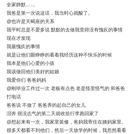
全家静默……
我爸是第一次说这话，我当时心就酸了。
@也许是天蝎座的关系
我平时总是不爱多说 默默的去做我觉得没有愧疚的事情
现在才发现
我最愧疚的事情
就是让他们眼睁睁的看着我经历这种不快乐的时候
我本是他们心爱的小孩
我该做回他们美好的姑娘
我爱你们 爸爸妈妈
@刚毕业工作过一次 老板有点色 老是怪里怪气的 和爸爸
打电话
爸爸说 不做了 爸爸养的起自己的女儿
泪奔 很没志气的第二天就收拾行李跑回家了
@想起来有一次，我家里装修，爸妈我寄住在姨妈家里。
很多天都看不到他们，然后一天放学的时候，我忽然看看