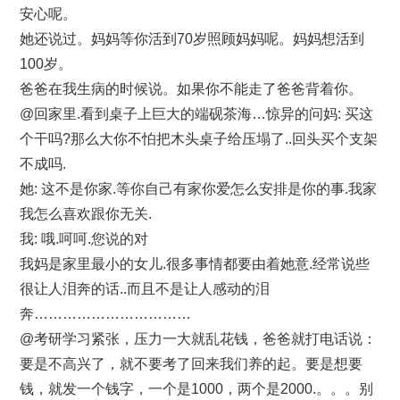
安心呢。
她还说过。妈妈等你活到70岁照顾妈妈呢。妈妈想活到
100岁。
爸爸在我生病的时候说。如果你不能走了爸爸背着你。
@回家里.看到桌子上巨大的端砚茶海…惊异的问妈: 买这
个干吗?那么大你不怕把木头桌子给压塌了..回头买个支架
不成吗.
她: 这不是你家.等你自己有家你爱怎么安排是你的事.我家
我怎么喜欢跟你无关.
我: 哦.呵呵.您说的对
我妈是家里最小的女儿.很多事情都要由着她意.经常说些
很让人泪奔的话..而且不是让人感动的泪
奔……………………………
@考研学习紧张，压力一大就乱花钱，爸爸就打电话说：
要是不高兴了，就不要考了回来我们养的起。要是想要
钱，就发一个钱字，一个是1000，两个是2000.。。。别