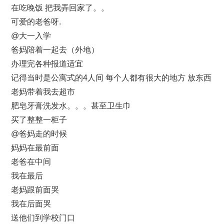
在吃晚饭 把我弄回家了。。
可爱的老爸呀.
@大一入学
爸妈陪着一起去（外地）
办理完各种报道适宜
记得当时是公寓式的4人间 每个人都有很大的地方 放东西
老妈带着我去超市
肥皂牙膏洗发水。。。甚至卫生巾
买了整整一柜子
@爸妈走的时候
妈妈在最前面
老爸在中间
我在最后
老妈跟前面哭
我在后面哭
送他们到学校门口