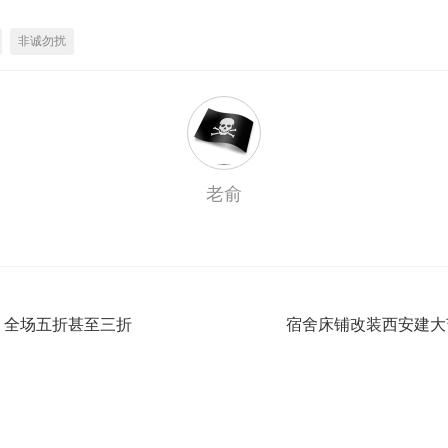
非诚勿扰
老俞
，全场五折甚至三折
宿舍床铺改装西安建大