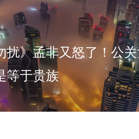
勿扰》孟非又怒了！公关
是等于贵族