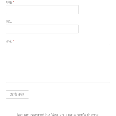
邮箱
*
网站
评论
*
Jaguar inspired by
Yasuko
, just a
bigfa
theme.