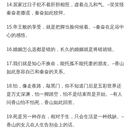
14.居家过日子犯不着肝胆相照，虚着点儿和气。–笑笑怪
秦奋老撒谎，秦奋如此狡辩。
15.帝王般的享受，就是把脚当脸伺候着。–秦奋在足浴中
心的感悟。
16.婚姻怎么选都是错的，长久的婚姻就是将错就错。
17.我们就是知心不换命，能托孤不能托妻的朋友。–香山
如此形容自己和秦奋的关系。
18.怕，像走夜路，敲黑门，你不知道门后是五彩世界还
是万丈深渊，怕一脚踏空，怕不是结束而是开始。–有人
问香山怕不怕死，香山如此回答。
19.死是另一种存在，相对于生，只会生活是一种残缺。–
香山的女儿在人生告别会上的话。