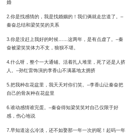
婚
2.你是找感情的，我是找婚姻的！我们俩就走岔道了。–
秦奋总结和梁笑笑的关系
3.你是没赶上我好的时候……这两年，是有点虚了。–秦
奋被梁笑笑体力不支，狼狈不堪。
4.什么呀，整个一大通铺。活着扎人堆里，死了还是人挤
人。–孙红雷饰演的李香山不满墓地太拥挤
5.把我种在花盆里，我天天对你们笑。–李香山让秦奋把
自己的骨灰种在花盆里
6.谁动感情谁完蛋。–秦奋得知梁笑笑对自己仅限于好
感，伤心地说
7.早知道这么冷淡，还不如娶那一年一次的呢！起码一年