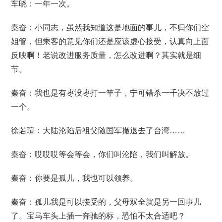
车晓：一年一次。
秦奋：小同志，虽然我知道这是地面的事儿，不归你们空
姐管，但乘客的意见你们还是应该虚心接受，认真向上面
反映啊！老说改进服务质量，怎么改进啊？其实就是细
节。
秦奋：我也是有枣没枣打一竿子，宁可错杀一千决不放过
一个。
徐若瑄：大陆沦陷后祖父随国军撤退去了台湾……
秦奋：哎哎哎等会等会，你们叫沦陷，我们叫解放。
秦奋：你要是孤儿，我也可以领养。
秦奋：孤儿我是可以接受的，父母双全就是另一回事儿
了。宝马车头上插一奔驰的标，恐怕不太合适吧？