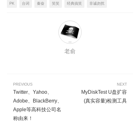
PK
台词
秦奋
笑笑
经典搞笑
非诚勿扰
老俞
PREVIOUS
NEXT
Twitter、Yahoo、
MyDiskTest U盘扩容
Adobe、BlackBerry、
(真实容量)检测工具
Apple等高科技公司名
称由来！