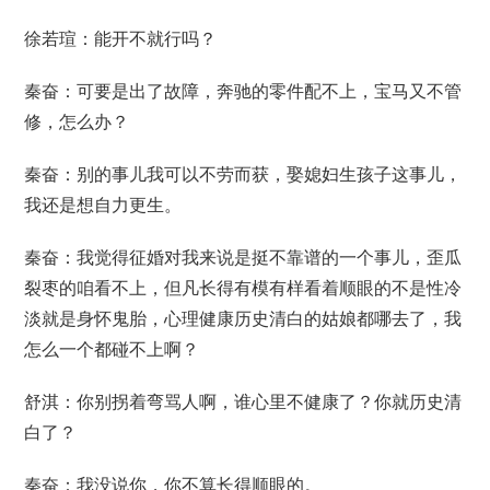
徐若瑄：能开不就行吗？
秦奋：可要是出了故障，奔驰的零件配不上，宝马又不管
修，怎么办？
秦奋：别的事儿我可以不劳而获，娶媳妇生孩子这事儿，
我还是想自力更生。
秦奋：我觉得征婚对我来说是挺不靠谱的一个事儿，歪瓜
裂枣的咱看不上，但凡长得有模有样看着顺眼的不是性冷
淡就是身怀鬼胎，心理健康历史清白的姑娘都哪去了，我
怎么一个都碰不上啊？
舒淇：你别拐着弯骂人啊，谁心里不健康了？你就历史清
白了？
秦奋：我没说你，你不算长得顺眼的。