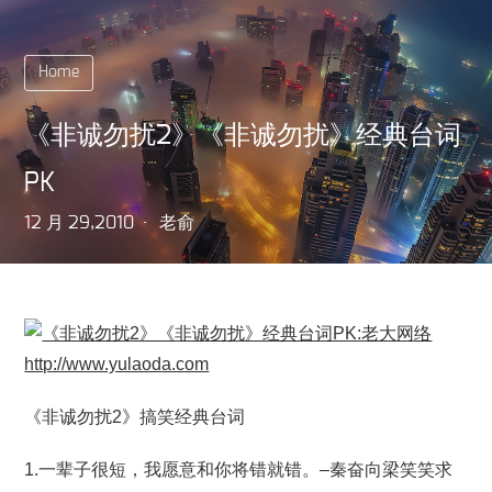
Home
《非诚勿扰2》《非诚勿扰》经典台词
PK
12 月 29,2010
老俞
《非诚勿扰2》搞笑经典台词
1.一辈子很短，我愿意和你将错就错。–秦奋向梁笑笑求