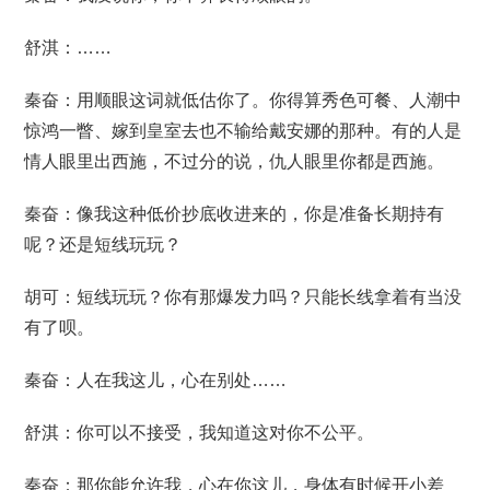
舒淇：……
秦奋：用顺眼这词就低估你了。你得算秀色可餐、人潮中
惊鸿一瞥、嫁到皇室去也不输给戴安娜的那种。有的人是
情人眼里出西施，不过分的说，仇人眼里你都是西施。
秦奋：像我这种低价抄底收进来的，你是准备长期持有
呢？还是短线玩玩？
胡可：短线玩玩？你有那爆发力吗？只能长线拿着有当没
有了呗。
秦奋：人在我这儿，心在别处……
舒淇：你可以不接受，我知道这对你不公平。
秦奋：那你能允许我，心在你这儿，身体有时候开小差