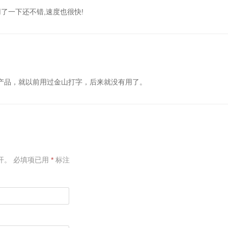
我试用了一下还不错,速度也很快!
产品，就以前用过金山打字，后来就没有用了。
开。
必填项已用
*
标注