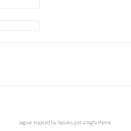
Jaguar inspired by
Yasuko
, just a
bigfa
theme.