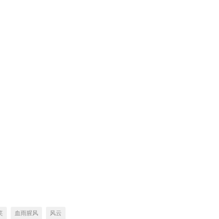
笑
血雨腥风
风云