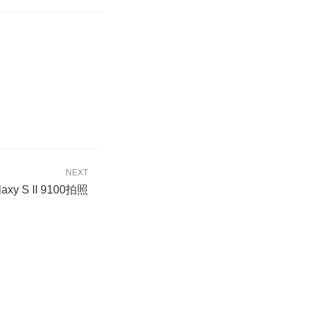
NEXT
xy S II 9100拍照