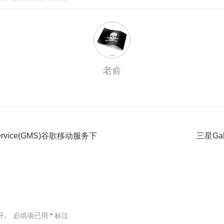
老俞
e Service(GMS)谷歌移动服务下
三星Gala
开。
必填项已用
*
标注