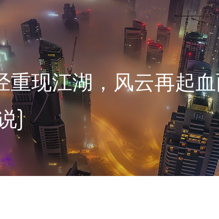
经重现江湖，风云再起血
说]