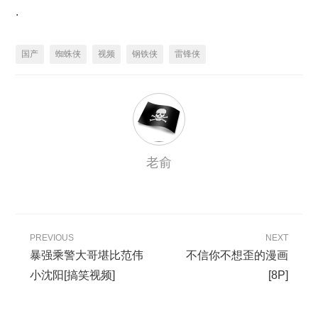
.
国产
蜘蛛侠
视频
钢铁侠
雷锋侠
老俞
PREVIOUS
NEXT
暴强乘警大哥堪比范伟
不信你不想歪的漫画
小沈阳[搞笑视频]
[8P]