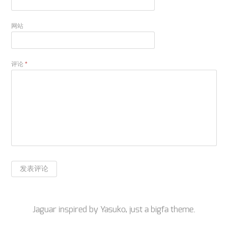
网站
评论
*
Jaguar inspired by
Yasuko
, just a
bigfa
theme.