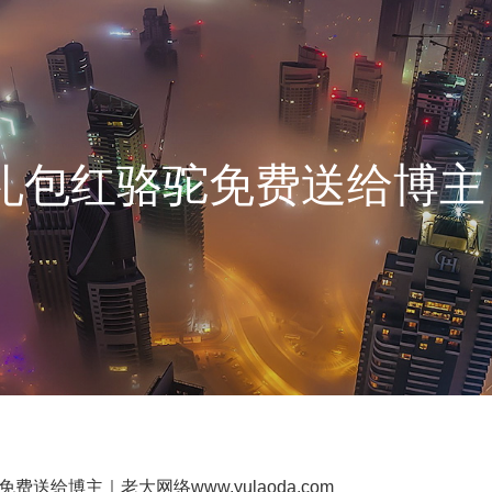
礼包红骆驼免费送给博主
俞