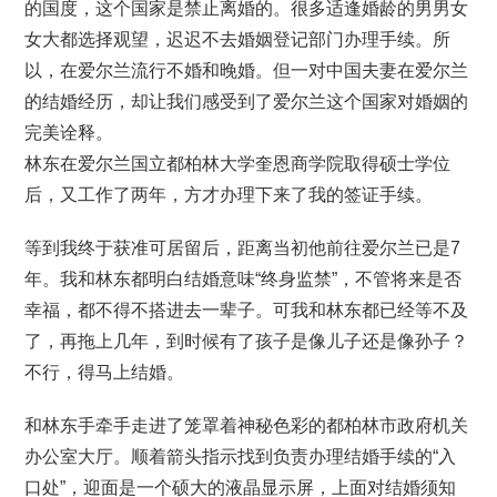
的国度，这个国家是禁止离婚的。很多适逢婚龄的男男女
女大都选择观望，迟迟不去婚姻登记部门办理手续。所
以，在爱尔兰流行不婚和晚婚。但一对中国夫妻在爱尔兰
的结婚经历，却让我们感受到了爱尔兰这个国家对婚姻的
完美诠释。
林东在爱尔兰国立都柏林大学奎恩商学院取得硕士学位
后，又工作了两年，方才办理下来了我的签证手续。
等到我终于获准可居留后，距离当初他前往爱尔兰已是7
年。我和林东都明白结婚意味“终身监禁”，不管将来是否
幸福，都不得不搭进去一辈子。可我和林东都已经等不及
了，再拖上几年，到时候有了孩子是像儿子还是像孙子？
不行，得马上结婚。
和林东手牵手走进了笼罩着神秘色彩的都柏林市政府机关
办公室大厅。顺着箭头指示找到负责办理结婚手续的“入
口处”，迎面是一个硕大的液晶显示屏，上面对结婚须知