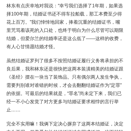
林东有点庆幸地对我说：“幸亏我们选择了1年期，如果选
择100年期，结婚证书还不得车拉船载，那工本费至少得
花上百万。”我们悻悻地回家，捧着沉重的结婚证书，嘴
里咒骂着该死的入口处，也终于明白为什么尽管可以期限
结婚，但爱尔兰的结婚率还是这么低了——这样的收费，
有人心甘情愿结婚才怪。
虽然结婚证罗列了很多不按照结婚证履行义务将承担的不
良后果，我和林东还是很快把这两本装潢精美的结婚证跟
《圣经》摆在一块当了装饰品。只有偶尔两人发生争执，
需要判别谁对谁错的时候，才会去翻翻结婚证作为“定罪”
的依据。可最后的结果就是，“罪名”尚未定下来，我们已
经一不小心发觉了对方更多与结婚证要求相悖的言行举
止……
完全不实用嘛！我俩下定决心摒弃了这两本结婚证，决定