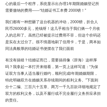
心的最后一个程序，系统显示出办理1年期限婚姻登记所
需要缴纳的费用——“结婚证书工本费 2000镑！”
我们都有一种想砸了这台机器的冲动，2000镑，折合人
民币26000多元，抢钱呀！这几乎相当于我们俩一个月收
入的总和了。虽然已经被提示过费用不菲，但这个价码还
是实在太过分了。很不情愿地刷了信用卡，于是，两本如
同法典般厚的结婚证书便摆在了我们面前
有没有搞错？结婚证而已，需要搞得像《辞海》这样厚
吗？我拿起一本打开来细看，第一页上这样写道：“为保
证双方当事人适当履行婚约，顺利完成l年期婚姻期限，
特此明确双方在婚姻关系存续期间的权利义务。”下面则
分十二编、三百六十五章、两万一千九百款详细地规定了
双方的权利义务，以及不履行或不完全履行义务所应承担
的责任。