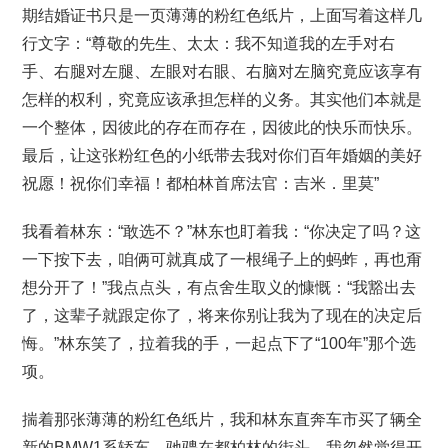
期结婚证书只是一页薄薄的粉红色纸片，上面写着这样几
行文字：“尊敬的先生、太太：我不知道我的左手对右
手、右腿对左腿、左眼对右眼、右脑对左脑究竟应该享有
怎样的权利，究竟应该承担怎样的义务。其实他们本就是
一个整体，因彼此的存在而存在，因彼此的快乐而快乐。
最后，让这张粉红色的小纸带去我对你们百年婚姻的美好
祝愿！祝你们幸福！都柏林首席法官：吉米．里莫”
我看着林东：“敢选不？”林东也盯着我：“你决定了吗？这
一下按下去，咱俩可就真成了一根绳子上的蚂蚱，再也甭
想分开了！”我点点头，有点舍生取义的慷慨：“我豁出去
了，这辈子就跟定你了，将来你别让我为了现在的决定后
悔。”林东笑了，拉着我的手，一起点下了“100年”那个选
项。
揣着那张薄薄的粉红色纸片，我和林东直奔车市买了辆全
新的BMW1系轿车，驰骋在都柏林的街头，我忽然觉得开