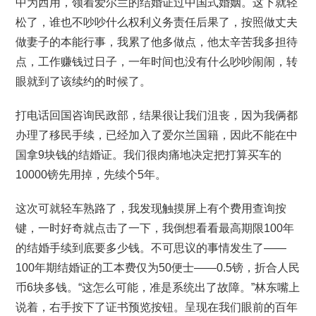
中为西用，领着爱尔兰的结婚证过中国式婚姻。这下就轻
松了，谁也不吵吵什么权利义务责任后果了，按照做丈夫
做妻子的本能行事，我累了他多做点，他太辛苦我多担待
点，工作赚钱过日子，一年时间也没有什么吵吵闹闹，转
眼就到了该续约的时候了。
打电话回国咨询民政部，结果很让我们沮丧，因为我俩都
办理了移民手续，已经加入了爱尔兰国籍，因此不能在中
国拿9块钱的结婚证。我们很肉痛地决定把打算买车的
10000镑先用掉，先续个5年。
这次可就轻车熟路了，我发现触摸屏上有个费用查询按
键，一时好奇就点击了一下，我倒想看看最高期限100年
的结婚手续到底要多少钱。不可思议的事情发生了——
100年期结婚证的工本费仅为50便士——0.5镑，折合人民
币6块多钱。“这怎么可能，准是系统出了故障。”林东嘴上
说着，右手按下了证书预览按钮。呈现在我们眼前的百年