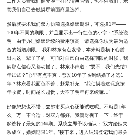
工作人员看我们俩变脸一样地转换表情，也不催我们，示
意我们自己去触摸屏前面商量选择。
然后就要求我们双方协商选择婚姻期限，可选择1年——
100年不同的期限，并且显示出一行红色的小字：“系统说
明：由于办理婚姻延续的费用较高，请选择你认为最为适
合的婚姻期限。”我和林东有点发懵，本来就是横下心豁
出去这一辈子了的，可面对自己自由选择期限的时候，我
俩那点信心又都动摇了。林东小声道：“要不，我们先结1
年试试？”心里有点不爽，恋爱10年了临到结婚了才选1
年？林东看我面色不善，赶紧补充：“我估摸着这玩意按
年收费，时间越长越贵，大不了明年再来续嘛…”
好像想想也不错，去超市买点心还能试吃呢。不就是1年
么，万一不合适，对双方都好。我俩对视了一下，终于一
起选择了最短的1年期。系统立即予以确认：“双方婚姻关
系成立，婚姻期限1年。”接下来，进入结婚登记我们最关