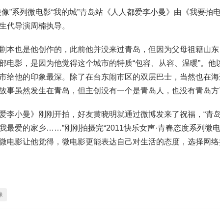
映像”系列微电影“我的城”青岛站《人人都爱李小曼》由《我要拍
生代导演周楠执导。
剧本也是他创作的，此前他并没来过青岛，但因为父母祖籍山东
部电影，是因为他觉得这个城市的特质“包容、从容、温暖”。他
市给他的印象最深。除了在台东闹市区的双层巴士，当然也在海
故事虽然发生在青岛，但主创没有一个是青岛人，也没有青岛方
爱李小曼》刚刚开拍，好友黄晓明就通过微博发来了祝福，“青
最爱的家乡……”刚刚拍摄完“2011快乐女声·青春态度系列微
微电影让他觉得，微电影更能表达自己对生活的态度，选择网络
像