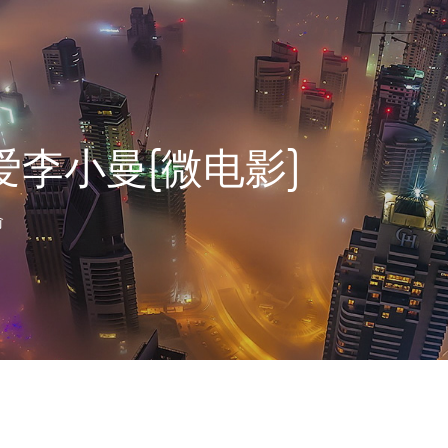
爱李小曼[微电影]
俞