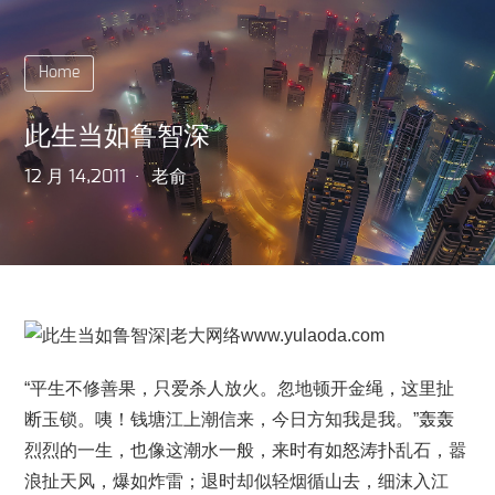
Home
此生当如鲁智深
12 月 14,2011
老俞
“平生不修善果，只爱杀人放火。忽地顿开金绳，这里扯
断玉锁。咦！钱塘江上潮信来，今日方知我是我。”轰轰
烈烈的一生，也像这潮水一般，来时有如怒涛扑乱石，嚣
浪扯天风，爆如炸雷；退时却似轻烟循山去，细沫入江