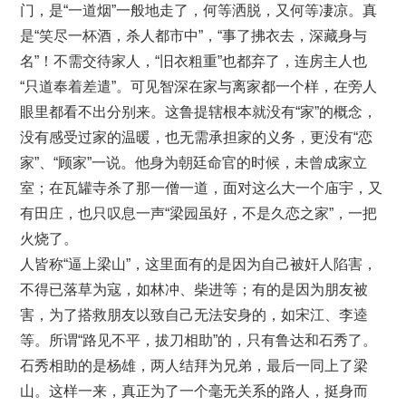
门，是“一道烟”一般地走了，何等洒脱，又何等凄凉。真
是“笑尽一杯酒，杀人都市中”，“事了拂衣去，深藏身与
名”！不需交待家人，“旧衣粗重”也都弃了，连房主人也
“只道奉着差遣”。可见智深在家与离家都一个样，在旁人
眼里都看不出分别来。这鲁提辖根本就没有“家”的概念，
没有感受过家的温暖，也无需承担家的义务，更没有“恋
家”、“顾家”一说。他身为朝廷命官的时候，未曾成家立
室；在瓦罐寺杀了那一僧一道，面对这么大一个庙宇，又
有田庄，也只叹息一声“梁园虽好，不是久恋之家”，一把
火烧了。
人皆称“逼上梁山”，这里面有的是因为自己被奸人陷害，
不得已落草为寇，如林冲、柴进等；有的是因为朋友被
害，为了搭救朋友以致自己无法安身的，如宋江、李逵
等。所谓“路见不平，拔刀相助”的，只有鲁达和石秀了。
石秀相助的是杨雄，两人结拜为兄弟，最后一同上了梁
山。这样一来，真正为了一个毫无关系的路人，挺身而