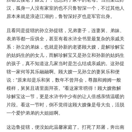
汉，孤身一人没有家室的也不只鲁智深一个，不过其他人
原本来就是浪迹江湖的，鲁智深好歹也是军官出身。
且看同是提辖的孙立孙提辖，兄弟妻子，连妻舅、弟妹、
表弟等都一应俱全，甚至有着水浒全书里最复杂的亲戚关
系：孙立的弟妹，也就是孙新的老婆顾大嫂，是解珍解宝
的姑妈生的的女儿，而解珍解宝又是孙立和孙新的姑妈生
的孩子，真不知道这几家当时是怎么结成亲戚的。这孙提
辖一家何等其乐融融啊。顾大嫂一见孙立的妻舅乐和便
说：“原来却是乐和舅，数年不曾拜会，尊颜和姆姆一般
模样，舅舅且请里面拜茶。”看这家常唠得！顾大嫂救解
珍解宝这一节，更是水浒书中少有的让人倍感亲情温暖的
片段。看这一节时，倒不觉得这顾大嫂像是母大虫，活脱
一个爱护弟弟的大姐姐啊。
这边鲁提辖，便没如此温馨家庭了。打死了郑屠，奔出南