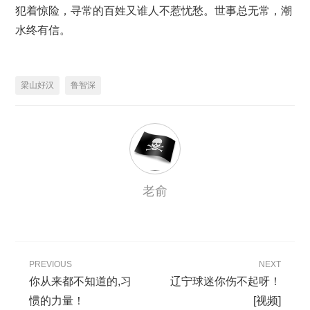
犯着惊险，寻常的百姓又谁人不惹忧愁。世事总无常，潮
水终有信。
梁山好汉
鲁智深
老俞
PREVIOUS
NEXT
你从来都不知道的,习
辽宁球迷你伤不起呀！
惯的力量！
[视频]