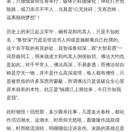
落，只做烟蓑雨笠卷单行，破钵芒鞋随缘化；禅杖打开危
险路，戒刀杀尽不平人，当真是“心无挂碍，无有恐怖，
远离颠倒梦想”！
历史上的宋江起义军中，确有花和尚其人，只是不知姓
名，“鲁智深”乃是后世说书人抑或是施耐庵自己杜撰的。
这个名字取的有其妙处，其智虽鲁却深，跟“大智若愚”一
词异曲同工，用来描述大和尚其人倒很贴切。佛法大约也
是如此，对于平常人，佛法高深，不易参透；而佛法却自
称是空无一物，并不是什么高深道理，每人都有佛性，只
是被世俗的许多东西所蒙蔽，所谓佛法只是道破众生心里
原本就有的本性。此正是“钱塘江上潮信来，今日方知我
是我”。
此时顿悟！回想那，多少厮杀往事，几度血火春秋，都化
作滔滔潮水。这潮水，时而仰天怒吼，轰隆隆作战鼓擂
响，时而暗流洄转，呜咽咽似泣诉哀伤。末路的英雄总是