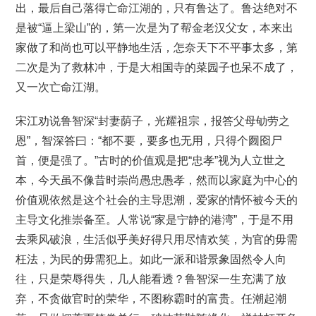
出，最后自己落得亡命江湖的，只有鲁达了。鲁达绝对不
是被“逼上梁山”的，第一次是为了帮金老汉父女，本来出
家做了和尚也可以平静地生活，怎奈天下不平事太多，第
二次是为了救林冲，于是大相国寺的菜园子也呆不成了，
又一次亡命江湖。
宋江劝说鲁智深“封妻荫子，光耀祖宗，报答父母劬劳之
恩”，智深答曰：“都不要，要多也无用，只得个囫囵尸
首，便是强了。”古时的价值观是把“忠孝”视为人立世之
本，今天虽不像昔时崇尚愚忠愚孝，然而以家庭为中心的
价值观依然是这个社会的主导思潮，爱家的情怀被今天的
主导文化推崇备至。人常说“家是宁静的港湾”，于是不用
去乘风破浪，生活似乎美好得只用尽情欢笑，为官的毋需
枉法，为民的毋需犯上。如此一派和谐景象固然令人向
往，只是荣辱得失，几人能看透？鲁智深一生充满了放
弃，不贪做官时的荣华，不图称霸时的富贵。任潮起潮