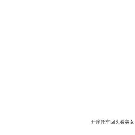
开摩托车回头看美女