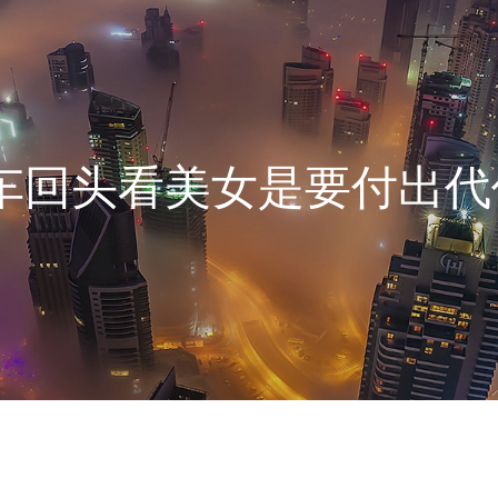
车回头看美女是要付出代