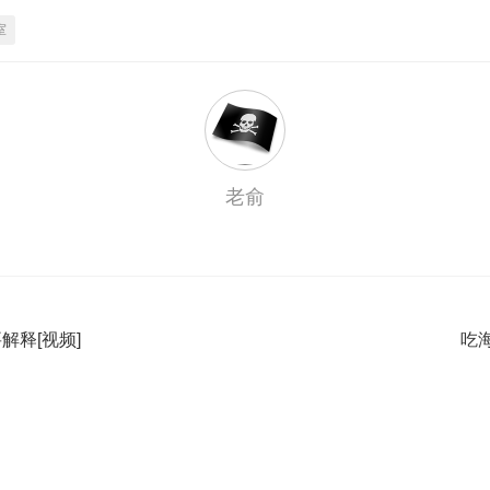
室
老俞
解释[视频]
吃