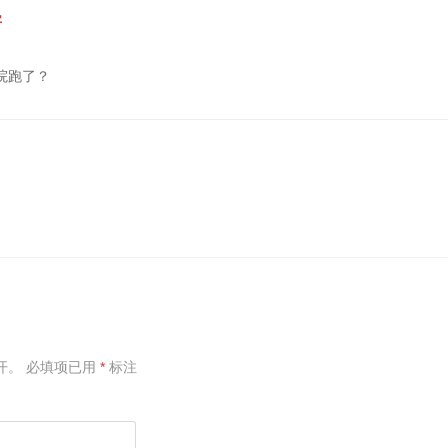
字
院跑了？
开。
必填项已用
*
标注