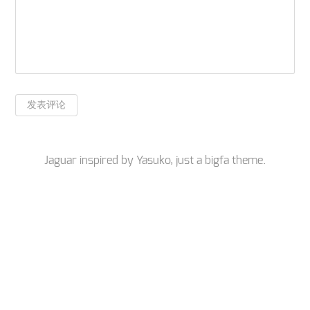
Jaguar inspired by
Yasuko
, just a
bigfa
theme.