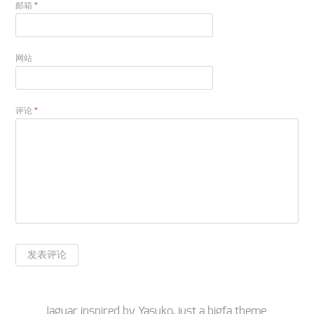
邮箱
*
网站
评论
*
Jaguar inspired by
Yasuko
, just a
bigfa
theme.