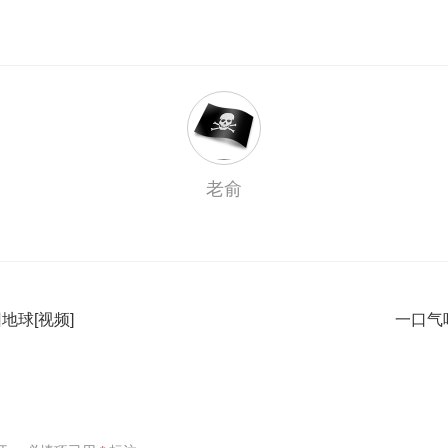
老俞
地球[视频]
一口气吃