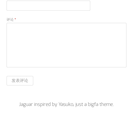
评论
*
Jaguar inspired by
Yasuko
, just a
bigfa
theme.