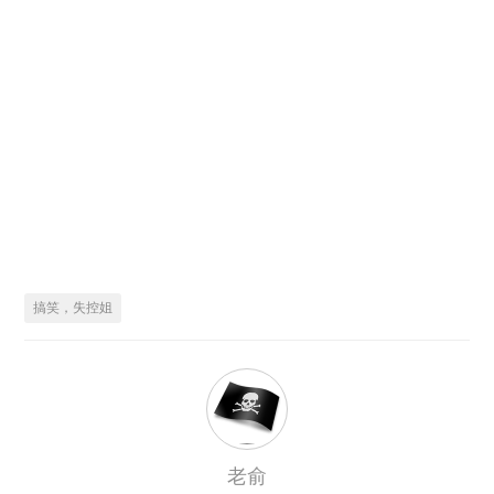
搞笑，失控姐
老俞