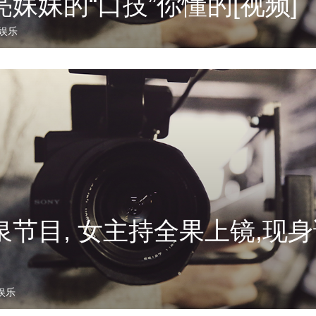
妹妹的“口技”你懂的[视频]
娱乐
节目, 女主持全果上镜,现身
娱乐