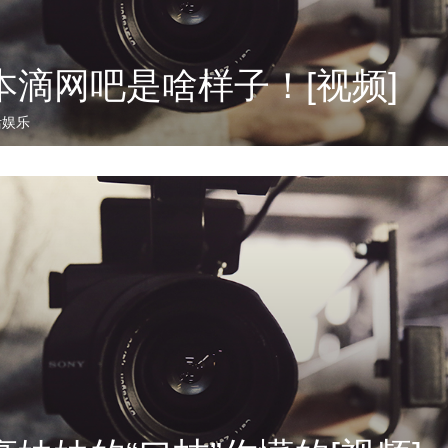
本滴网吧是啥样子！[视频]
活娱乐