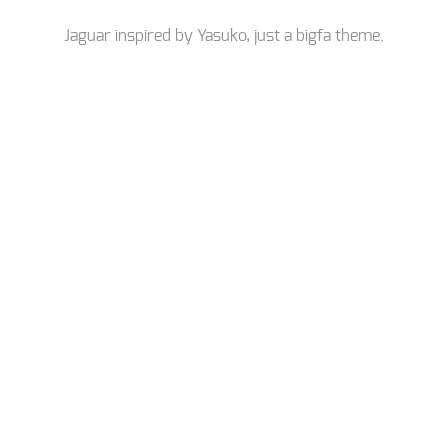
Jaguar inspired by
Yasuko
, just a
bigfa
theme.