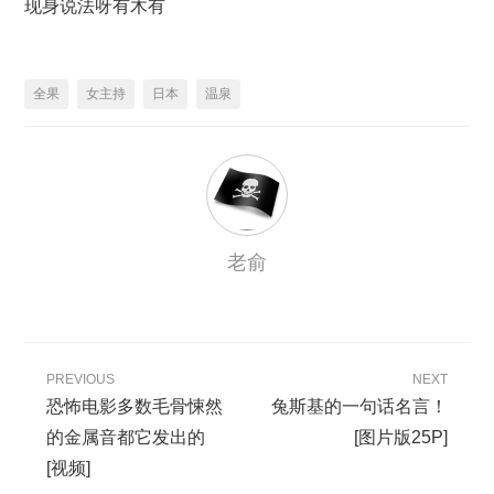
现身说法呀有木有
全果
女主持
日本
温泉
老俞
PREVIOUS
NEXT
恐怖电影多数毛骨悚然
兔斯基的一句话名言！
的金属音都它发出的
[图片版25P]
[视频]