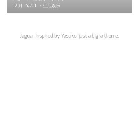
12 月 14,2011
生活娱乐
Jaguar inspired by
Yasuko
, just a
bigfa
theme.