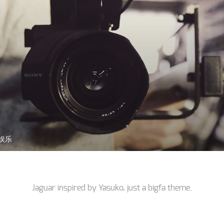
娱乐
Jaguar inspired by
Yasuko
, just a
bigfa
theme.