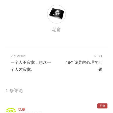
老俞
PREVIOUS
NEXT
一个人不寂寞，想念一
48个诡异的心理学问
个人才寂寞。
题
1 条评论
回复
忆草