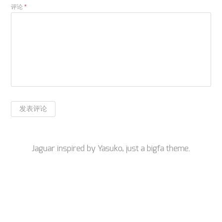
评论
*
Jaguar inspired by
Yasuko
, just a
bigfa
theme.