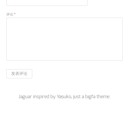
评论
*
Jaguar inspired by
Yasuko
, just a
bigfa
theme.