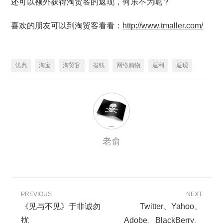
还可以额外获得淘贸客的返现，何乐不为呢？
喜欢的朋友可以到淘贸客看看：
http://www.tmaller.com/
优惠
淘宝
淘贸客
省钱
网络购物
返利
返现
老俞
PREVIOUS
NEXT
《见与不见》于非诚勿
Twitter、Yahoo、
扰
Adobe、BlackBerry、