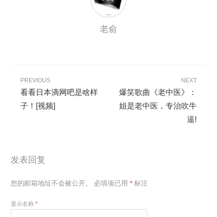
老俞
PREVIOUS
NEXT
看看日本滴网吧是啥样
爆笑歌曲《老中医》：
子！[视频]
姐是老中医，专治吹牛
逼!
发表回复
您的邮箱地址不会被公开。
必填项已用
*
标注
显示名称
*