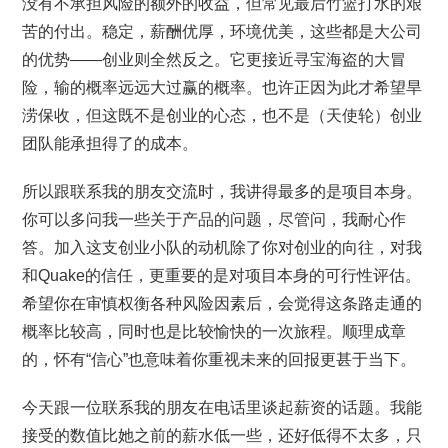
没有不承担风险的额外的收益，但常见最后竹篮打水的艰
苦的付出。稳定，薪酬优厚，环境优美，这些都是大公司
的优势——创业则全然反之。它更接近寻宝海盗的大冒
险，输的概率远远大过赢的概率。也许正因为此才希望旱
涝保收，但这既不是创业的心态，也不是（天使轮）创业
团队能承担得了的成本。
所以跟联系我的朋友交流时，我讲得最多的是项目本身。
你可以多问我一些关于产品的问题，尽管问，我耐心作
答。加入这支创业小队的动机除了你对创业的向往，对我
和Quake的信任，更重要的是对项目本身的可行性评估。
希望你在审慎权衡各种风险因素后，会觉得这条路走通的
概率比较高，同时也是比较愉快的一次旅程。顺理成章
的，怀有“信心”也意味着你重视未来的回报更甚于当下。
今天跟一位联系我的朋友在电话里谈起薪资的话题。我能
接受的数值比她之前的薪水低一些，还好低得不太多，只