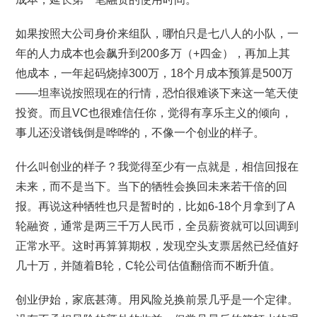
如果按照大公司身价来组队，哪怕只是七八人的小队，一
年的人力成本也会飙升到200多万（+四金），再加上其
他成本，一年起码烧掉300万，18个月成本预算是500万
——坦率说按照现在的行情，恐怕很难谈下来这一笔天使
投资。而且VC也很难信任你，觉得有享乐主义的倾向，
事儿还没谱钱倒是哗哗的，不像一个创业的样子。
什么叫创业的样子？我觉得至少有一点就是，相信回报在
未来，而不是当下。当下的牺牲会换回未来若干倍的回
报。再说这种牺牲也只是暂时的，比如6-18个月拿到了A
轮融资，通常是两三千万人民币，全员薪资就可以回调到
正常水平。这时再算算期权，发现空头支票居然已经值好
几十万，并随着B轮，C轮公司估值翻倍而不断升值。
创业伊始，家底甚薄。用风险兑换前景几乎是一个定律。