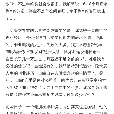
少1k，不过年终奖就会少很多。我解释说，6-18个月后拿
到A轮的话，奖金不是什么问题吧，拿不到A轮咱们就挂
了……
比空头支票式的远景描绘更重要的是，你觉得一直向往的
创业经历，是否值得自己接受短期内的薪水下调。说真
的，创业顺利的太少，失败的太多。我真不愿意跟你画
“期权/融资/上市/发财”这张大饼。比如我这次选择创业，
自己投了几十万进去，月薪还不足之前的1/3。难道我有
必胜的信心吗？当然没有的，我只是特别想追求一段快意
人生的创业经历，自由自在去做我喜欢的事情罢了。是
的，“自由”几乎是创业公司唯一的优势。在富丽堂皇的大
公司被『捆』得久了，才明白自由的可贵。你愿意为了这
段探险旅程本身而承担多少风险，付出多少代价？
前些日子，一个老朋友跟我说，高薪其实也是枷锁。他的
工资比我高，薪水这玩意儿（在心理上）一旦上去了就很