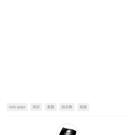
lady gaga
屌丝
童颜
脱衣舞
视频