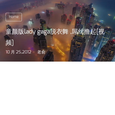
Home
童颜版lady gaga脱衣舞 ,屌丝撸起[视
频]
10 月 25,2012
老俞