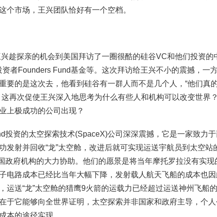
这个市场，王兴团队恰好有一个空档。
，王兴趁探亲的机会到美国拜访了一圈很酷的硅谷VC和他们投资的
期投资者Founders Fund基金等。这次拜访给王兴不小的震撼
重要的是这次去，他看到硅谷有一群人而不是几个人，“他们真
。这再次促使王兴深入地思考为什么有些人和机构可以改变世界
业上极成功的公司出现？
 Fund投资的太空探索技术(SpaceX)公司深深震撼，它是一家致
功发射并回收“龙”太空舱，改进后就可实现运送宇航员到太空站的目
美国政府机构的大力协助。他们的愿景是将当年摩托罗拉没有实现的
子电路成本已经比当年大幅下降，发射载人航天飞船的成本也因
，运送“龙”太空舱的猎鹰9火箭的运载力已经超过运送神州飞船
在于它能够向全世界证明，太空探索并非国家和政府主导，个人
成本的途径实现。