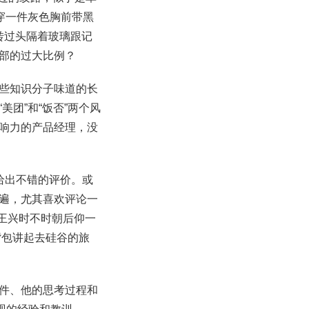
穿一件灰色胸前带黑
转过头隔着玻璃跟记
部的过大比例？
些知识分子味道的长
团”和“饭否”两个风
响力的产品经理，没
给出不错的评价。或
遍，尤其喜欢评论一
王兴时不时朝后仰一
背包讲起去硅谷的旅
件、他的思考过程和