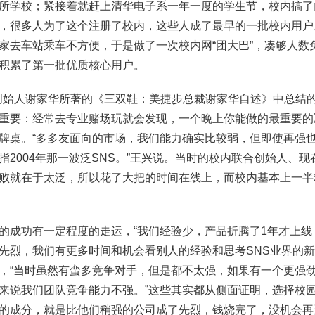
所学校；紧接着就赶上清华电子系一年一度的学生节，校内搞了
，很多人为了这个注册了校内，这些人成了最早的一批校内用户
家去车站乘车不方便，于是做了一次校内网“团大巴”，凑够人数
积累了第一批优质核心用户。
os创始人谢家华所著的《三双鞋：美捷步总裁谢家华自述》中总结
重要：经常去专业赌场玩就会发现，一个晚上你能做的最重要的
牌桌。“多多友面向的市场，我们能力确实比较弱，但即使再强
指2004年那一波泛SNS。”王兴说。当时的校内联合创始人、
败就在于太泛，所以花了大把的时间在线上，而校内基本上一半
的成功有一定程度的走运，“我们经验少，产品折腾了1年才上线
先烈，我们有更多时间和机会看别人的经验和思考SNS业界的新
，“当时虽然有蛮多竞争对手，但是都不太强，如果有一个更强
来说我们团队竞争能力不强。”这些其实都从侧面证明，选择校园
的成分，就是比他们稍强的公司成了先烈，钱烧完了，没机会再