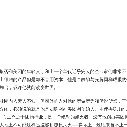
》
饭否和美团的年轻人，和上一个年代近乎完人的企业家们非常不
出很酷的产品但是却不善用资本，他是个缺陷与光辉同样耀眼的
舞台，或许他就能改变世界。
业圈内人无人不知，但圈外的人对他的所做所为和所说所想，了
介绍，必须说的就是他是团购网站美团网创始人。即使再Out 
热。而王兴之于团购行业，是一个绝对的点火者。没有他创办美团
大地上不可能这样迅速燃起燎原大火──实际上，这话来自不止一