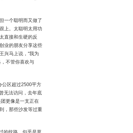
但一个聪明而又做了
跟上。太聪明太用功
太直接和生硬的反
创业的朋友分享这些
王兴马上说，“我为
格，不管你喜欢与
公区超过2500平方
抗力曾无法访问，去年底
美团更像是一支正在
到，那些沙发等过重
刷过的纹路，似乎是草