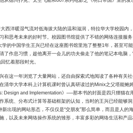
他从德州扑克、太空飞船和007系列电影之《明日帝国》里的发
受着大西洋暖湿气流对低海拔大陆的温和滋润，特拉华大学校园内
习和思考未来的好时节。校园图书馆提供了不错的网络连接服务
大学的中国学生王兴已经在这座图书馆里泡了整整1年，甚至可
清了作息习惯，趁他离开一会儿的功夫偷走了他的笔记本电脑，
地回忆着那段时光。
兴在这一年浏览了大量网站，还自由探索式地阅读了各种有关社
在清华大学本科上计算机课时曾认真研读过的Minix之父塔能鲍
stems: Design and Implementation》──那本书的封面是四
系统、分布式计算等基础框架的认知，当时的王兴已经能够洞见到，S
vice)这种新出现的网站形态，不仅仅是“交朋友”那么简单，而且是
施，以及未来网络操作系统的雏形，丰富多彩的网络生活和产品