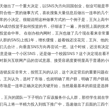
天做出了一个重大决定，以SNS为方向回国创业，创业可能是早
符合他一贯的做事方式，喜欢搜集大量信息后做出一连串的几个
常的小决定。很能说明这种做事方式的一个例子是，王兴上高中
BA成功投篮手如何投篮的书，仔细读了一遍，并按照上面的技
投篮命中率。 在创办校内网时，王兴也做了几个现在看来非常
个泛人群的SNS)上线1年，增长缓慢，趁着钱还没花完，王兴、他
们儿合计，向垂直SNS方向再尝试一把。这个时候，还没有决
主意是做一个小区SNS，还是做一个校园SNS？这个决定现在看
对新兴互联网产品的尝试意愿、接受容易度要明显高于普通的小
连锁反应非常大，按照王兴的认识，这个决定背后的重要问题在
。王兴认为，选对了市场，也就明确了用户群，明确了用户群就
市场是一连串正确决定的关键开始，当然最最基本的前提是选择
后，王兴的团队一下子明白了应该服务什么人群，那些学生就在
们马上将一半精力投入到线下推广中，迅速做出了后面的三四个