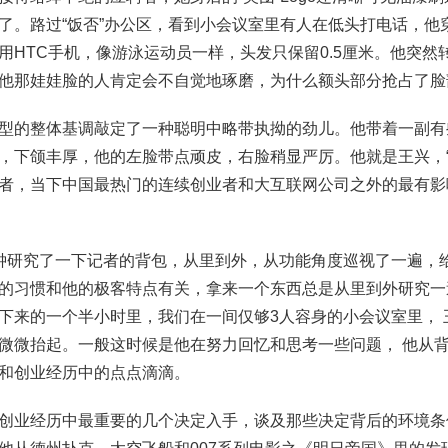
了。路过“饭否”办公区，看到小会议室里有人在低头打电话，他
用HTC手机，像游泳运动员一样，头发只保留0.5厘米。他突然
他那娃娃脸的人肯定会不自觉地琢磨，为什么额头部分抢占了脸
型的整体基调敲定了一种聪明中略带执拗的劲儿。他带着一副有
，下颌丰厚，他的左脸带点顽皮，右脸稍显严厉。他就是王兴，“美
者，当下中国最热门的连续创业者和大互联网公司之外的最有影
钟研究了一下记者的背包，从里到外，从功能角度巡视了一遍，
的习惯和他的极客特点有关，拿来一个东西总是从里到外研究一
下来的一个半小时里，我们在一间仅够3人容身的小会议室里， 
微微抬起。一般这时候是他在努力回忆和思考一些问题， 他从
和创业经历中的点点滴滴。
创业经历中最重要的几个决定入手，谈及那些决定背后的环境条