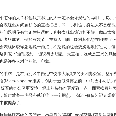
个怎样的人？和他认真聊过的人一定不会怀疑他的聪明、用功，
会表现出对问题核心的直接把握，即一步到位，身边人不是都能
的问题明显有常识性错误时，直接表现出惊讶和不解，做出太快
话者很尴尬。例如有次节目主持人问他，能对其他想在团购行业
会表现比较诚恳地说一两点，不想说的也会委婉地敷衍过去，但
培训呢？”道理没错，但说得太明显、太直接，这就是王兴的风
也是许多人对他的第一印象。
的采访，是在海淀区中街远中悦来大厦3层的美团办公室。整个办
(Micro-blogging服务，创办于新浪微博之前，中间因不可
。饭否的办公区更安静，墙上的装饰也更精致一点，而紧挨着的
，随时准备一声号令就迁往下一个据点。《商业价值》记者观察
中被抛弃了。
接待络绎不绝的应聘者，她身后的“美团”Logo还清晰可见油漆