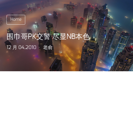
Home
围巾哥PK交警 尽显NB本色
12 月 04,2010
老俞