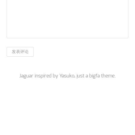
Jaguar inspired by
Yasuko
, just a
bigfa
theme.