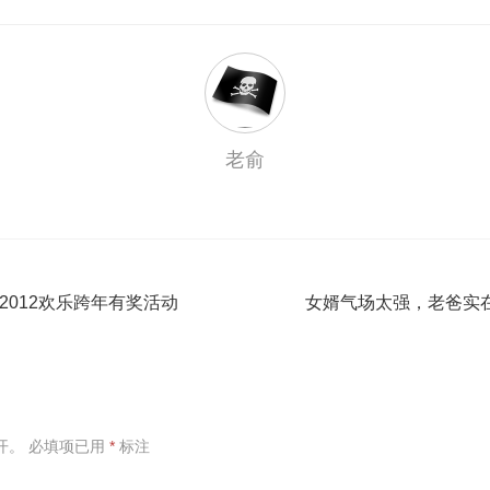
老俞
·2012欢乐跨年有奖活动
女婿气场太强，老爸实在h
开。
必填项已用
*
标注