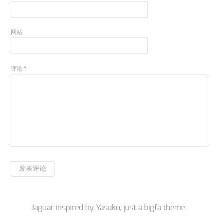
网站
评论
*
Jaguar inspired by
Yasuko
, just a
bigfa
theme.