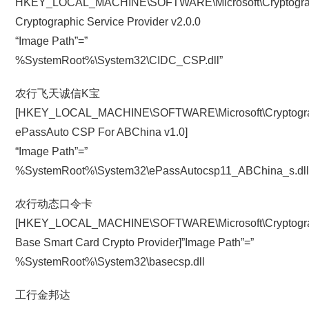
HKEY_LOCAL_MACHINE\SOFTWARE\Microsoft\Cryptograph
Cryptographic Service Provider v2.0.0
“Image Path”=”
%SystemRoot%\System32\CIDC_CSP.dll”
农行飞天诚信K宝
[HKEY_LOCAL_MACHINE\SOFTWARE\Microsoft\Cryptograph
ePassAuto CSP For ABChina v1.0]
“Image Path”=”
%SystemRoot%\System32\ePassAutocsp11_ABChina_s.dll
农行动态口令卡
[HKEY_LOCAL_MACHINE\SOFTWARE\Microsoft\Cryptography
Base Smart Card Crypto Provider]”Image Path”=”
%SystemRoot%\System32\basecsp.dll
工行金邦达