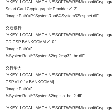
[HKEY_LOCAL_MACHINE\SOFTWARE\Microsoft\Cryptography
Smart Card Cryptographic Provider v1.2]
“Image Path”=”%SystemRoot%\System32\cspnet.dll”
交通银行
[HKEY_LOCAL_MACHINE\SOFTWARE\Microsoft\Cryptography
GD CSP BANKCOMM v1.0 ]
“Image Path”=”
%SystemRoot%\System32\ep2csp32_bc.dll”
交行华大
[HKEY_LOCAL_MACHINE\SOFTWARE\Microsoft\Cryptograph
CSP v1.0 for BANKCOMM]
“Image Path”=”
%SystemRoot%\System32\ngcsp_bc_2.dll”
[HKEY_LOCAL_MACHINE\SOFTWARE\Microsoft\Cryptograp