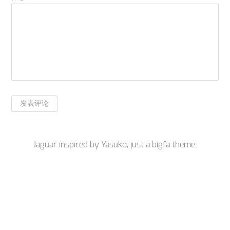
Jaguar inspired by
Yasuko
, just a
bigfa
theme.