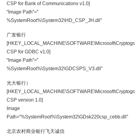
CSP for Bank of Communications v1.0]
“Image Path”=”
%SystemRoot%\System32\HD_CSP_JH.dll”
广发银行
[HKEY_LOCAL_MACHINE\SOFTWARE\Microsoft\Cryptograph
CSP for GDBC v1.0]
“Image Path”=”
%SystemRoot%\System32\GDCSPS_V3.dll”
光大银行）
[HKEY_LOCAL_MACHINE\SOFTWARE\Microsoft\Cryptograph
CSP version 1.0]
Image
Path=“%SystemRoot%\System32\GDsk220csp_cebb.dll”
北京农村商业银行飞天诚信