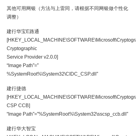
其他可用网银（方法与上雷同，请根据不同网银做个性化
调整）
建行华宝E路通
[HKEY_LOCAL_MACHINE\SOFTWARE\Microsoft\Cryptograph
Cryptographic
Service Provider v2.0.0]
“Image Path”=”
%SystemRoot%\System32\CIDC_CSP.dll”
建行捷德
[HKEY_LOCAL_MACHINE\SOFTWARE\Microsoft\Cryptograph
CSP CCB]
“Image Path”=”%SystemRoot%\System32\sscsp_ccb.dll”
建行华大智宝