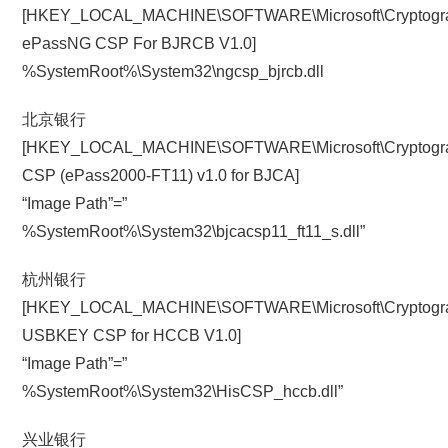
[HKEY_LOCAL_MACHINE\SOFTWARE\Microsoft\Cryptograph
ePassNG CSP For BJRCB V1.0]
%SystemRoot%\System32\ngcsp_bjrcb.dll
北京银行
[HKEY_LOCAL_MACHINE\SOFTWARE\Microsoft\Cryptograph
CSP (ePass2000-FT11) v1.0 for BJCA]
“Image Path”=”
%SystemRoot%\System32\bjcacsp11_ft11_s.dll”
杭州银行
[HKEY_LOCAL_MACHINE\SOFTWARE\Microsoft\Cryptograph
USBKEY CSP for HCCB V1.0]
“Image Path”=”
%SystemRoot%\System32\HisCSP_hccb.dll”
兴业银行