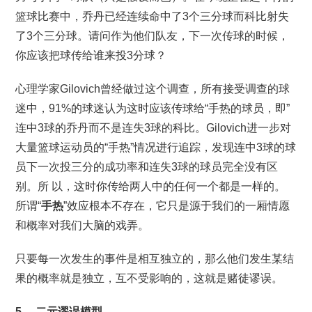
篮球比赛中，乔丹已经连续命中了3个三分球而科比射失
了3个三分球。请问作为他们队友，下一次传球的时候，
你应该把球传给谁来投3分球？
心理学家Gilovich曾经做过这个调查，所有接受调查的球
迷中，91%的球迷认为这时应该传球给“手热的球员，即”
连中3球的乔丹而不是连失3球的科比。Gilovich进一步对
大量篮球运动员的“手热”情况进行追踪，发现连中3球的球
员下一次投三分的成功率和连失3球的球员完全没有区
别。所 以，这时你传给两人中的任何一个都是一样的。
所谓“
手热
”效应根本不存在，它只是源于我们的一厢情愿
和概率对我们大脑的戏弄。
只要每一次发生的事件是相互独立的，那么他们发生某结
果的概率就是独立，互不受影响的，这就是赌徒谬误。
5． 二元谬误模型