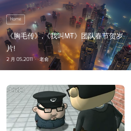
Home
《胸毛传》,《我叫MT》团队春节贺岁
片!
2 月 05,2011
老俞