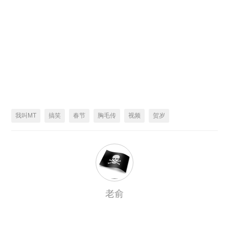
我叫MT
搞笑
春节
胸毛传
视频
贺岁
老俞