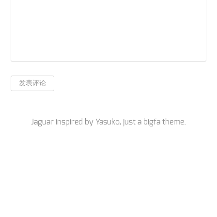
Jaguar inspired by
Yasuko
, just a
bigfa
theme.