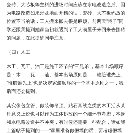
瓷砖、大芯板等主料的进场时间应该在水电改造之后。因
为电路改造如果涉及地面开槽的话，瓷砖、大芯板码放的
位置不当的话，工人搬来搬去很是麻烦。前两天“耗子”同
学还跟我提到她家当初就遇到了工人满屋子来回来去挪砖
的问题，在此提醒同学注意。
（四）木工
木工、瓦工、油工是施工环节的“三兄弟”，基本出场顺序
是：木——瓦——油。基本出场原则是——谁脏谁先上。
“谁脏谁先上”也是决定家装顺序的一个基本原则之一，我
后面还会提到。
其实像包立管、做装饰吊顶、贴石膏线之类的木工活从某
种意义上说也可以作为主体拆改的一个细环节考虑，本身
和水电路改造并不冲突，有时候还需要一些配合，诸如我
上篇帖子提到的——“家里准备做假墙的话，要考虑假墙