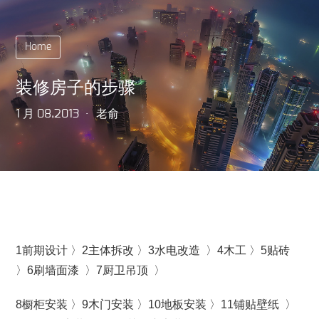
Home
装修房子的步骤
1 月 08,2013
老俞
1前期设计 〉2主体拆改 〉3水电改造 〉4木工 〉5贴砖
〉6刷墙面漆 〉7厨卫吊顶 〉
8橱柜安装 〉9木门安装 〉10地板安装 〉11铺贴壁纸 〉