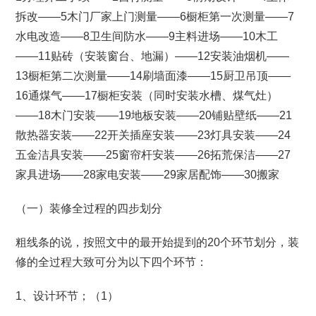
拆改——5木门厂家上门测量——6橱柜第一次测量——7
水电改造——8卫生间防水——9主料进场——10木工
——11贴砖（安装窗台、地漏）——12安装油烟机——
13橱柜第二次测量——14刷墙面漆——15厨卫吊顶——
16通煤气——17橱柜安装（同时安装水槽、煤气灶）
——18木门安装——19地板安装——20铺贴壁纸——21
散热器安装——22开关插座安装——23灯具安装——24
五金洁具安装——25窗帘杆安装——26拓荒保洁——27
家具进场——28家电安装——29家居配饰——30搬家
（一）装修全过程的四步划分
粗线条的说，按照文中的最开始提到的20个环节划分，装
修的全过程大致可分为以下四个环节：
1、设计环节；（1）