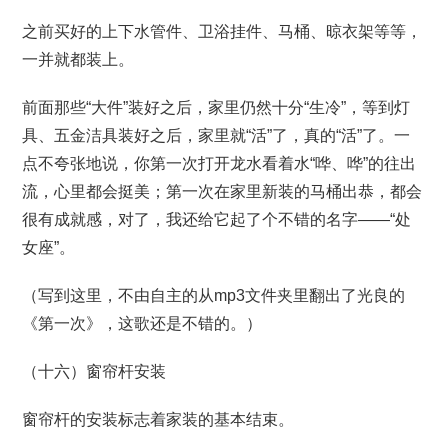
之前买好的上下水管件、卫浴挂件、马桶、晾衣架等等，
一并就都装上。
前面那些“大件”装好之后，家里仍然十分“生冷”，等到灯
具、五金洁具装好之后，家里就“活”了，真的“活”了。一
点不夸张地说，你第一次打开龙水看着水“哗、哗”的往出
流，心里都会挺美；第一次在家里新装的马桶出恭，都会
很有成就感，对了，我还给它起了个不错的名字——“处
女座”。
（写到这里，不由自主的从mp3文件夹里翻出了光良的
《第一次》，这歌还是不错的。）
（十六）窗帘杆安装
窗帘杆的安装标志着家装的基本结束。