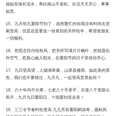
福如东海长流水，寿比南山不老松。生活天天开心，事事
如意。
15、九月初九重阳节到了，虽然繁忙的你我没有时间去赏
菊登高，但是还是要送一份真切的关怀给年，希望老朋友
一切顺利。
16、把思念托付给秋风，把关怀写满片片枫叶，把祝愿化
作空气，把真心融入阳光，在重阳节的日子里祝你开心。
17、九日登高望，人烟湖草裹，山翠县楼西。如此美的景
色，我们也不要错过，九月九，一起登高赏景如何？
18、六十年内不分离，七老八十手牵手，共渡八千里路云
和月，九月九日重阳日，十指紧扣笑会首！
19、三三令节春时松更高 九九芳辰重阳鹤添寿，愿秋风