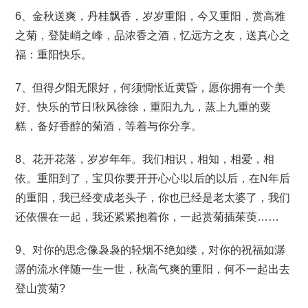
6、金秋送爽，丹桂飘香，岁岁重阳，今又重阳，赏高雅
之菊，登陡峭之峰，品浓香之酒，忆远方之友，送真心之
福：重阳快乐。
7、但得夕阳无限好，何须惆怅近黄昏，愿你拥有一个美
好、快乐的节日!秋风徐徐，重阳九九，蒸上九重的粟
糕，备好香醇的菊酒，等着与你分享。
8、花开花落，岁岁年年。我们相识，相知，相爱，相
依。重阳到了，宝贝你要开开心心!以后的以后，在N年后
的重阳，我已经变成老头子，你也已经是老太婆了，我们
还依偎在一起，我还紧紧抱着你，一起赏菊插茱萸……
9、对你的思念像袅袅的轻烟不绝如缕，对你的祝福如潺
潺的流水伴随一生一世，秋高气爽的重阳，何不一起出去
登山赏菊?