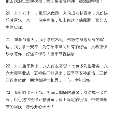
捎去我的思念和祝福，祝你越活越精神，越活越年轻！
20、九九八十一，重阳来做题，九份成功甘露水，九份快
乐甘露水，八十一份幸福浆，加上你这个储藏瓶，百分人
生终归你。
21、重阳节这天，我手拿桃木剑，劈散你身边所有的霉
运，我手拿平安符，为你招来世间所有的好运，只希望快
乐永随你，好运常伴你！重阳节祝福语
22、九九重阳到来，八方好友齐贺：七色多彩生活美，六
六大顺事业成，五福临门好运来，四季平安神庇佑，三餐
开胃身体健，两地相隔常相思，一心一意祝你好！
23、我轻呵出一团气，将满天飘舞的思绪，凝结成一朵白
云，用心把它绘得五彩斑斓，载上沉淀的祝福，带去重阳
节的问候：愿你开心天天！