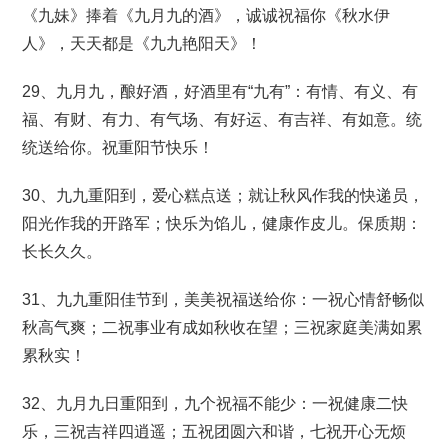
《九妹》捧着《九月九的酒》，诚诚祝福你《秋水伊
人》，天天都是《九九艳阳天》！
29、九月九，酿好酒，好酒里有“九有”：有情、有义、有
福、有财、有力、有气场、有好运、有吉祥、有如意。统
统送给你。祝重阳节快乐！
30、九九重阳到，爱心糕点送；就让秋风作我的快递员，
阳光作我的开路军；快乐为馅儿，健康作皮儿。保质期：
长长久久。
31、九九重阳佳节到，美美祝福送给你：一祝心情舒畅似
秋高气爽；二祝事业有成如秋收在望；三祝家庭美满如累
累秋实！
32、九月九日重阳到，九个祝福不能少：一祝健康二快
乐，三祝吉祥四逍遥；五祝团圆六和谐，七祝开心无烦