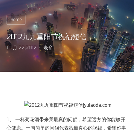
Home
2012九九重阳节祝福短信
10 月 22,2012
老俞
1、 一杯菊花酒带来我最真的问候，希望远方的你能够开
心健康。一句简单的问候代表我最真心的祝福，希望你事