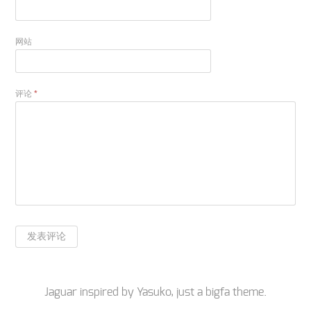
网站
评论
*
Jaguar inspired by
Yasuko
, just a
bigfa
theme.