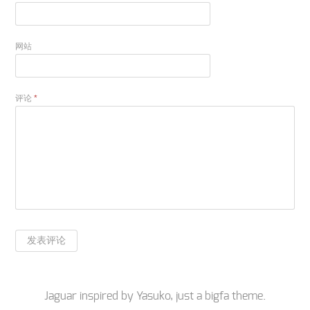
网站
评论
*
Jaguar inspired by
Yasuko
, just a
bigfa
theme.