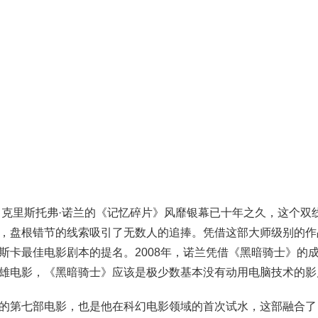
 克里斯托弗·诺兰的《记忆碎片》风靡银幕已十年之久，这个双
，盘根错节的线索吸引了无数人的追捧。凭借这部大师级别的作
斯卡最佳电影剧本的提名。2008年，诺兰凭借《黑暗骑士》的
雄电影，《黑暗骑士》应该是极少数基本没有动用电脑技术的影
的第七部电影，也是他在科幻电影领域的首次试水，这部融合了