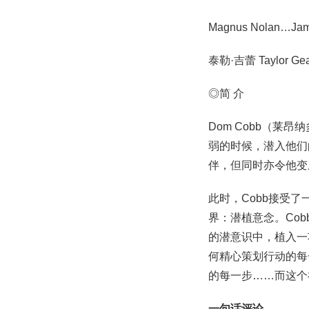
Magnus Nolan…Jame
泰勒·吉蕾 Taylor Geare
◎简 介
Dom Cobb（莱
弱的时候，潜入他们
伴，但同时亦令他变
此时，Cobb接受
界：潜植意念。Co
的潜意识中，植入一
何精心策划行动的每
的每一步……而这个
一句话评论