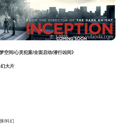
盗梦空间/心灵犯案/全面启动/潜行凶间》
科幻大片
惊悚/科幻