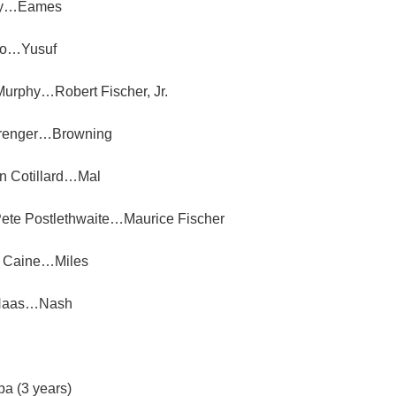
y…Eames
o…Yusuf
rphy…Robert Fischer, Jr.
enger…Browning
Cotillard…Mal
ostlethwaite…Maurice Fischer
Caine…Miles
aas…Nash
pa (3 years)