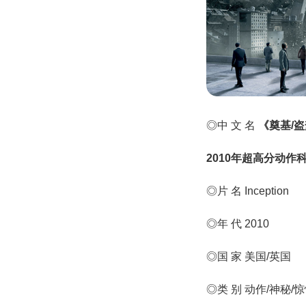
◎中 文 名
《
奠基/
2010年超高分动作
◎片 名 Inception
◎年 代 2010
◎国 家 美国/英国
◎类 别 动作/神秘/