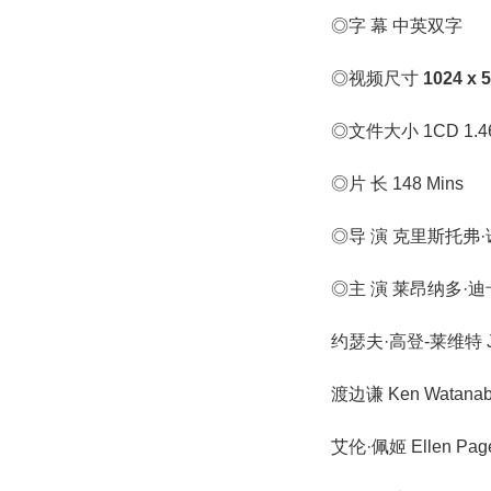
◎字 幕 中英双字
◎视频尺寸
1024 x 
◎文件大小 1CD 1.4
◎片 长 148 Mins
◎导 演 克里斯托弗·诺兰 
◎主 演 莱昂纳多·迪卡普
约瑟夫·高登-莱维特 Jose
渡边谦 Ken Watanab
艾伦·佩姬 Ellen Pag