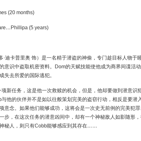
s (20 months)
…Phillipa (5 years)
昂纳多·迪卡普里奥 饰）是一名精于潜盗的神偷，专门趁目标人物
的意识中盗取机密资料。Dom的天赋技能使他成为商界间谍活
成失去所爱的国际逃犯。
了一项新任务，这是他一次救赎的机会，但是，他却要做到潜意识
bb与他的伙伴并不是如以往般策划完美的盗窃行动，相反是要潜
项意念。如果他们能够成功，这将会是一次史无前例的完美犯罪
一步，在这次任务的潜意凶间中，却有一个神秘敌人如影随形，
神秘人，则只有Cobb能够感应到其存在……