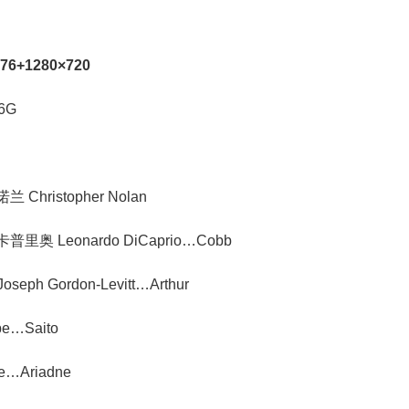
576+1280×720
6G
Christopher Nolan
里奥 Leonardo DiCaprio…Cobb
ph Gordon-Levitt…Arthur
e…Saito
e…Ariadne