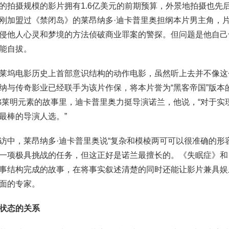
的拍摄规模的影片拥有1.6亿美元的前期预算，外景地拍摄也先
刚加盟过《禁闭岛》的莱昂纳多·迪卡普里奥担纲本片男主角，
侵他人心灵和梦境的方法侦破商业罪案的警探。但问题是他自己
能自拔。
莱坞电影历史上首部意识结构的动作电影，虽然听上去并不像这
纳与传奇影业已经联手为该片作保，将本片誉为“黑客帝国”版本的
弗莱明元素的故事里，迪卡普里奥力挺导演诺兰，他说，“对于实
最棒的导演人选。”
访中，莱昂纳多·迪卡普里奥说“复杂和模棱两可可以很准确的形
一项极具挑战的任务，但这正好是诺兰最擅长的。《失眠症》和
事结构完成的故事，在将事实叙述清楚的同时还能让影片兼具娱
面的专家。
状态的关系