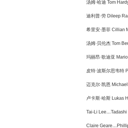
汤姆·哈迪 Tom Hard
迪利普·劳 Dileep Ra
希里安·墨菲 Cillian Mu
汤姆·贝伦杰 Tom Ber
玛丽昂·歌迪亚 Marion 
皮特·波斯尔思韦特 Pete P
迈克尔·凯恩 Michael 
卢卡斯·哈斯 Lukas H
Tai-Li Lee…Tadashi
Claire Geare…Philli