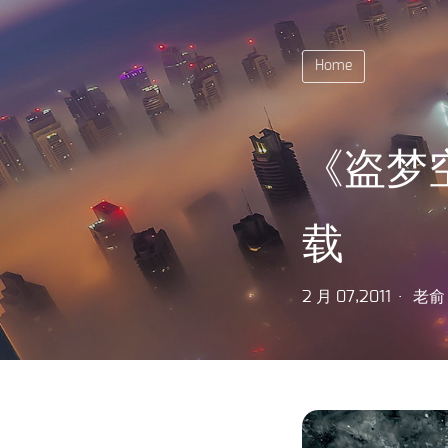
Home
《盗梦
载
2 月 07,2011
老俞