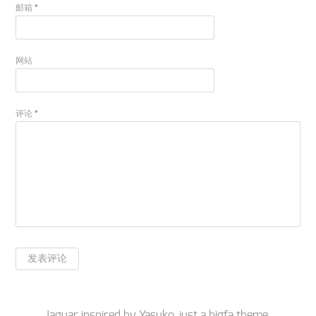
邮箱
*
网站
评论
*
Jaguar inspired by
Yasuko
, just a
bigfa
theme.